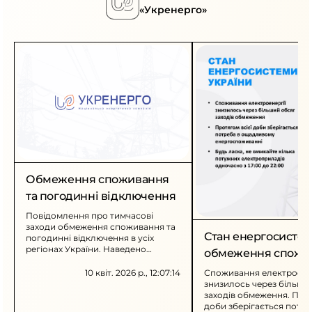
«Укренерго»
Обмеження споживання
та погодинні відключення
Повідомлення про тимчасові
заходи обмеження споживання та
Стан енергосистем
погодинні відключення в усіх
регіонах України. Наведено
обмеження спожи
графіки для промисловості та для
всіх категорій споживачів.
10 квіт. 2026 р., 12:07:14
Споживання електроенер
знизилось через більши
заходів обмеження. Прот
доби зберігається потре