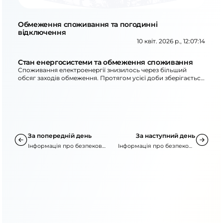
Обмеження споживання та погодинні
відключення
10 квіт. 2026 р., 12:07:14
Стан енергосистеми та обмеження споживання
Споживання електроенергії знизилось через більший
обсяг заходів обмеження. Протягом усієї доби зберігається
потреба в ощадливому енергоспоживанні, а з 17:00 до
22:00 просять не вмикати кілька потужних
електроприладів одночасно.
За попередній день
За наступний день
Інформація про безпекову
Інформація про безпекову
ситуацію
ситуацію