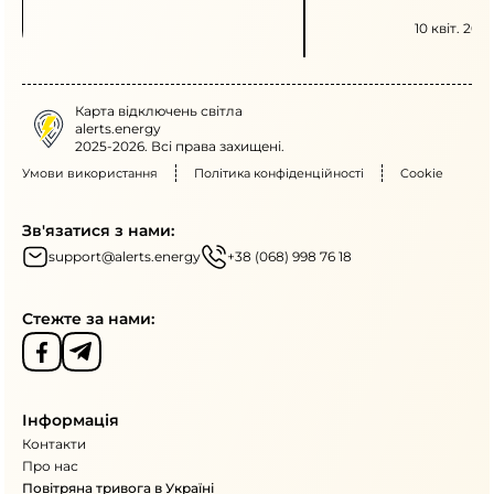
ощадливому енергоспож
з 17:00 до 22:00 просять
10 квіт. 2026
кілька потужних електр
одночасно.
Карта відключень світла
alerts.energy
2025-2026. Всі права захищені.
Умови використання
Політика конфіденційності
Cookie
Зв'язатися з нами:
support@alerts.energy
+38 (068) 998 76 18
Стежте за нами:
Інформація
Контакти
Про нас
Повітряна тривога в Україні