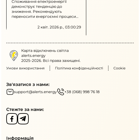
обмеження
Споживання електроенергії
демонструє тенденцію до
зниження. Рекомендують
переносити енергоємні процеси
на денний час і обмежити
користування потужними
2 квіт. 2026 р., 03:00:29
електроприладами у вечірні
години.
Карта відключень світла
alerts.energy
2025-2026. Всі права захищені.
Умови використання
Політика конфіденційності
Cookie
Зв'язатися з нами:
support@alerts.energy
+38 (068) 998 76 18
Стежте за нами:
Інформація