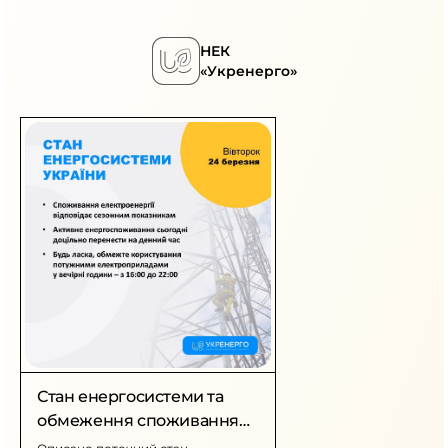
НЕК
«Укренерго»
Стан енергосистеми та
обмеження споживання
електроенергії