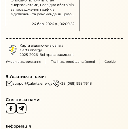
Описано поточний стан
енергосистеми, наслідки обстрілів,
запровадження графіків
відключень та рекомендації щодо
перенесення споживання на
денний час і обмеження
24 бер. 2026 р., 04:00:52
використання потужних приладів
у вечірні години.
Карта відключень світла
alerts.energy
2025-2026. Всі права захищені.
Умови використання
Політика конфіденційності
Cookie
Зв'язатися з нами:
support@alerts.energy
+38 (068) 998 76 18
Стежте за нами:
Інформація