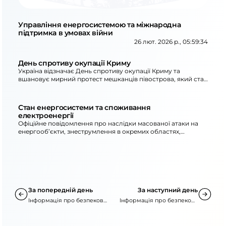
Управління енергосистемою та міжнародна
підтримка в умовах війни
26 лют. 2026 р., 05:59:34
День спротиву окупації Криму
Україна відзначає День спротиву окупації Криму та
вшановує мирний протест мешканців півострова, який став
символом незламності. Наголошується на наслідках
окупації, порушеннях прав людини та вірі в повернення
контролю над півостровом.
Стан енергосистеми та споживання
електроенергії
Офіційне повідомлення про наслідки масованої атаки на
енергооб’єкти, знеструмлення в окремих областях,
застосування графіків відключень та необхідність
ощадливого споживання електроенергії.
За попередній день
За наступний день
Інформація про безпекову
Інформація про безпекову
ситуацію
ситуацію