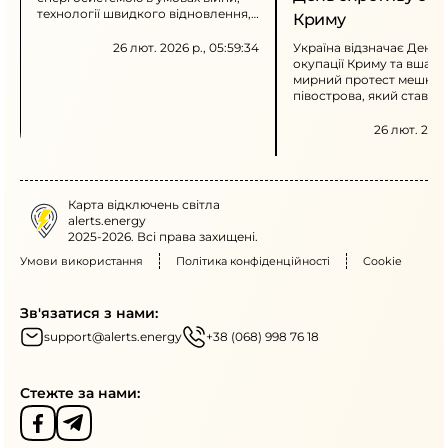
технології швидкого відновлення,
Криму
захист ключових об’єктів системи
передачі та роль міжнародної
26 лют. 2026 р., 05:59:34
Україна відзначає День 
допомоги у відновлювальних
окупації Криму та вшано
роботах.
мирний протест мешкан
півострова, який став с
незламності. Наголошує
наслідках окупації, пор
26 лют. 2026 
прав людини та вірі в п
контролю над півостров
Карта відключень світла
alerts.energy
2025-2026. Всі права захищені.
Умови використання
Політика конфіденційності
Cookie
Зв'язатися з нами:
support@alerts.energy
+38 (068) 998 76 18
Стежте за нами: