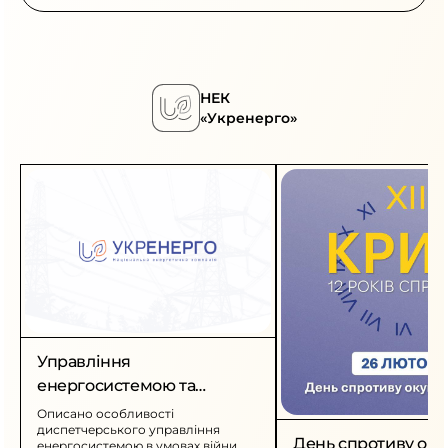
НЕК
«Укренерго»
Управління
енергосистемою та
міжнародна підтримка в
Описано особливості
диспетчерського управління
умовах війни
День спротиву оку
енергосистемою в умовах війни,