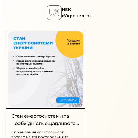
НЕК
«Укренерго»
Стан енергосистеми та
необхідність ощадливого
споживання
Споживання електроенергії
зросло на тлі похолодання та