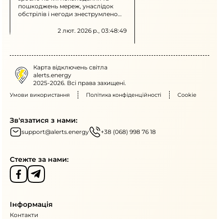
пошкоджень мереж, унаслідок
обстрілів і негоди знеструмлено
низку населених пунктів.
Зберігається необхідність
2 лют. 2026 р., 03:48:49
ощадливого енергоспоживання
протягом всієї доби та можливе
застосування погодинних і
аварійних відключень.
Карта відключень світла
alerts.energy
2025-2026. Всі права захищені.
Умови використання
Політика конфіденційності
Cookie
Зв'язатися з нами:
support@alerts.energy
+38 (068) 998 76 18
Стежте за нами:
Інформація
Контакти