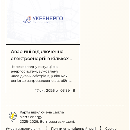
Аварійні відключення
електроенергії в кількох
регіонах
Через складну ситуацію в
енергосистемі, зумовлену
наслідками обстрілів, у кількох
регіонах запроваджено аварійні
відключення електроенергії.
Графіки знеструмлення тимчасово
17 січ. 2026 р., 03:39:48
не діють, споживачів просять
ощадливо використовувати
електроенергію.
Карта відключень світла
alerts.energy
2025-2026. Всі права захищені.
Умови використання
Політика конфіденційності
Cookie