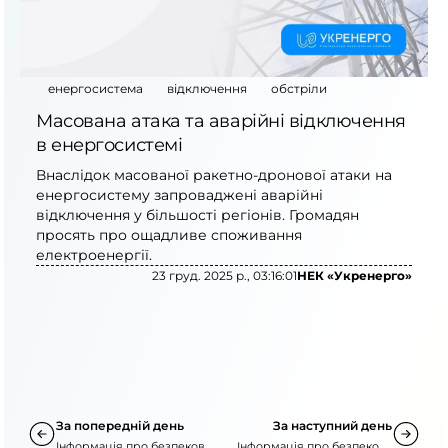
енергосистема
відключення
обстріли
Масована атака та аварійні відключення
в енергосистемі
Внаслідок масованої ракетно-дронової атаки на
енергосистему запроваджені аварійні
відключення у більшості регіонів. Громадян
просять про ощадливе споживання
електроенергії.
23 груд. 2025 р., 03:16:01
НЕК «Укренерго»
За попередній день
За наступний день
Інформація про безпекову
Інформація про безпекову