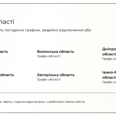
ласті
ь погодинні графіки, аварійні відключення або
Дніпр
асть
Волинська область
област
Графік області
Графік о
Івано-
область
Запорізька область
област
Графік області
Графік о
 є черги, години відключень і найближчі зміни світла.