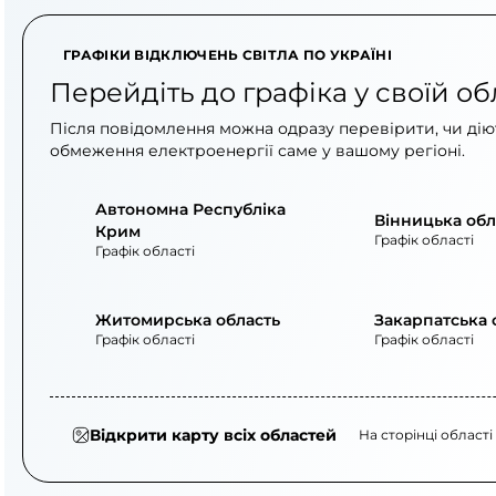
ГРАФІКИ ВІДКЛЮЧЕНЬ СВІТЛА ПО УКРАЇНІ
Перейдіть до графіка у своїй об
Після повідомлення можна одразу перевірити, чи діют
обмеження електроенергії саме у вашому регіоні.
Автономна Республіка
Вінницька обл
Крим
Графік області
Графік області
Житомирська область
Закарпатська 
Графік області
Графік області
Відкрити карту всіх областей
На сторінці області