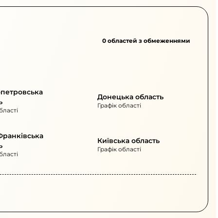
0 областей з обмеженнями
опетровська
Донецька область
ь
Графік області
бласті
Франківська
Київська область
ь
Графік області
бласті