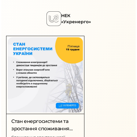
НЕК
«Укренерго»
Стан енергосистеми та
зростання споживання
електроенергії