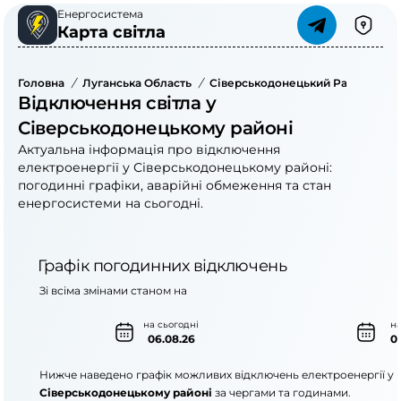
Енергосистема
Карта світла
Головна
/
Луганська Область
/
Сіверськодонецький Район
/
Ел
Відключення світла у
Сіверськодонецькому районі
Актуальна інформація про відключення
електроенергії у Сіверськодонецькому районі:
погодинні графіки, аварійні обмеження та стан
енергосистеми на сьогодні.
Графік погодинних відключень
Зі всіма змінами станом на
на сьогодні
на
06.08.26
0
Нижче наведено графік можливих відключень електроенергії у
Сіверськодонецькому районі
за чергами та годинами.