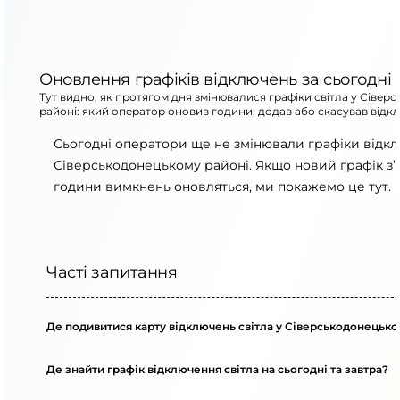
Оновлення графіків відключень за сьогодні
Тут видно, як протягом дня змінювалися графіки світла у Сіве
районі: який оператор оновив години, додав або скасував відк
Сьогодні оператори ще не змінювали графіки відк
Сіверськодонецькому районі. Якщо новий графік з’
години вимкнень оновляться, ми покажемо це тут.
Часті запитання
Де подивитися карту відключень світла у Сіверськодонецько
Де знайти графік відключення світла на сьогодні та завтра?