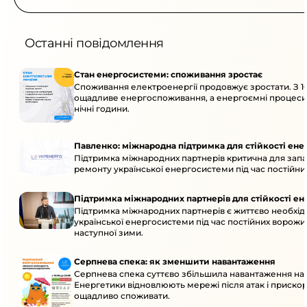
Останні повідомлення
Стан енергосистеми: споживання зростає
Споживання електроенергії продовжує зростати. З 10
ощадливе енергоспоживання, а енергоємні процеси
нічні години.
Павленко: міжнародна підтримка для стійкості ен
Підтримка міжнародних партнерів критична для запа
ремонту української енергосистеми під час постійних
Підтримка міжнародних партнерів для стійкості е
Підтримка міжнародних партнерів є життєво необхідн
української енергосистеми під час постійних ворожих
наступної зими.
Серпнева спека: як зменшити навантаження
Серпнева спека суттєво збільшила навантаження на
Енергетики відновлюють мережі після атак і приско
ощадливо споживати.