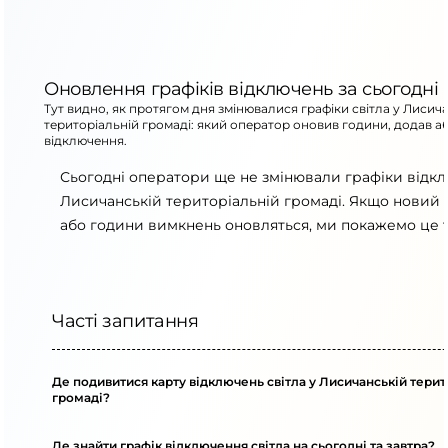
Оновлення графіків відключень за сьогодні
Тут видно, як протягом дня змінювалися графіки світла у Лисич
територіальній громаді: який оператор оновив години, додав а
відключення.
Сьогодні оператори ще не змінювали графіки відк
Лисичанській територіальній громаді. Якщо новий г
або години вимкнень оновляться, ми покажемо це т
Часті запитання
Де подивитися карту відключень світла у Лисичанській терит
громаді?
Де знайти графік відключення світла на сьогодні та завтра?