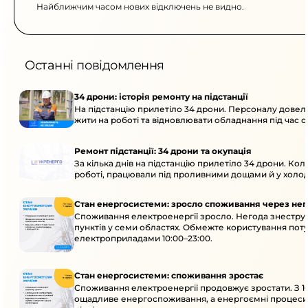
Найближчим часом нових відключень не видно.
Останні повідомлення
34 дрони: історія ремонту на підстанції
На підстанцію прилетіло 34 дрони. Персоналу довел
жити на роботі та відновлювати обладнання під час ок
Ремонт підстанції: 34 дрони та окупація
За кілька днів на підстанцію прилетіло 34 дрони. Кол
роботі, працювали під проливними дощами й у холод
Стан енергосистеми: зросло споживання через нег
Споживання електроенергії зросло. Негода знестру
пунктів у семи областях. Обмежте користування по
електроприладами 10:00–23:00.
Стан енергосистеми: споживання зростає
Споживання електроенергії продовжує зростати. З 10
ощадливе енергоспоживання, а енергоємні процеси