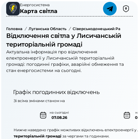
Енергосистема
Карта світла
Головна
/
Луганська Область
/
Сіверськодонецький Район
/
Ли
Відключення світла у Лисичанській
територіальній громаді
Актуальна інформація про відключення
електроенергії у Лисичанській територіальній
громаді: погодинні графіки, аварійні обмеження та
стан енергосистеми на сьогодні.
Графік погодинних відключень
Зі всіма змінами станом на
на сьогодні
на
07.08.26
08
Нижче наведено графік можливих відключень електроенергії у
територіальній громаді
за чергами та годинами.