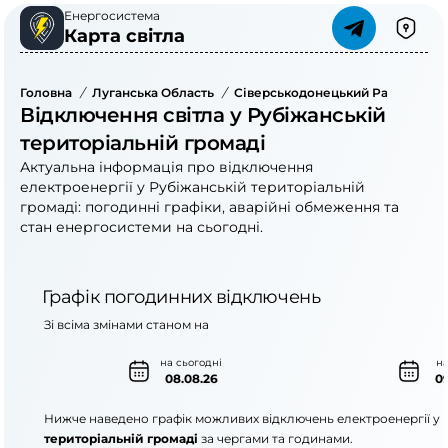
Енергосистема
Карта світла
Головна
/
Луганська Область
/
Сіверськодонецький Район
/
Ру
Відключення світла у Рубіжанській
територіальній громаді
Актуальна інформація про відключення
електроенергії у Рубіжанській територіальній
громаді: погодинні графіки, аварійні обмеження та
стан енергосистеми на сьогодні.
Графік погодинних відключень
Зі всіма змінами станом на
на сьогодні
на
08.08.26
09
Нижче наведено графік можливих відключень електроенергії у
територіальній громаді
за чергами та годинами.