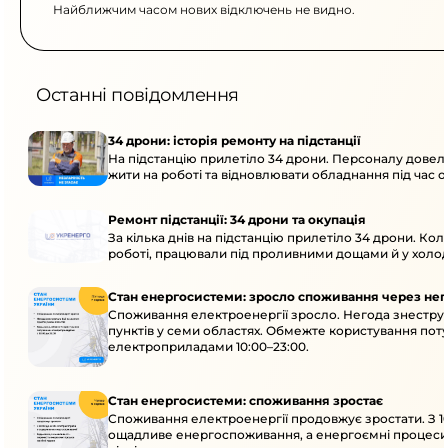
Найближчим часом нових відключень не видно.
Останні повідомлення
34 дрони: історія ремонту на підстанції
На підстанцію прилетіло 34 дрони. Персоналу довел
жити на роботі та відновлювати обладнання під час ок
Ремонт підстанції: 34 дрони та окупація
За кілька днів на підстанцію прилетіло 34 дрони. Кол
роботі, працювали під проливними дощами й у холод
Стан енергосистеми: зросло споживання через нег
Споживання електроенергії зросло. Негода знестру
пунктів у семи областях. Обмежте користування по
електроприладами 10:00–23:00.
Стан енергосистеми: споживання зростає
Споживання електроенергії продовжує зростати. З 10
ощадливе енергоспоживання, а енергоємні процеси