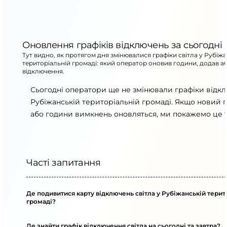
Оновлення графіків відключень за сьогодні
Тут видно, як протягом дня змінювалися графіки світла у Рубіжа
територіальній громаді: який оператор оновив години, додав а
відключення.
Сьогодні оператори ще не змінювали графіки відк
Рубіжанській територіальній громаді. Якщо новий г
або години вимкнень оновляться, ми покажемо це т
Часті запитання
Де подивитися карту відключень світла у Рубіжанській терит
громаді?
Де знайти графік відключення світла на сьогодні та завтра?