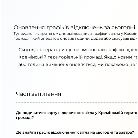
Оновлення графіків відключень за сьогодні
Тут видно, як протягом дня змінювалися графіки світла у Кремін
громаді: який оператор оновив години, додав або скасував від
Сьогодні оператори ще не змінювали графіки відк
Кремінській територіальній громаді. Якщо новий гр
або години вимкнень оновляться, ми покажемо це т
Часті запитання
Де подивитися карту відключень світла у Кремінській терито
громаді?
Де знайти графік відключення світла на сьогодні та завтра?