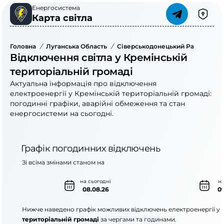
Енергосистема
Карта світла
Головна
/
Луганська Область
/
Сіверськодонецький Район
/
Кр
Відключення світла у Кремінській
територіальній громаді
Актуальна інформація про відключення
електроенергії у Кремінській територіальній громаді:
погодинні графіки, аварійні обмеження та стан
енергосистеми на сьогодні.
Графік погодинних відключень
Зі всіма змінами станом на
на сьогодні
на
08.08.26
09
Нижче наведено графік можливих відключень електроенергії у
територіальній громаді
за чергами та годинами.