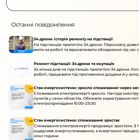
Останні повідомлення
34 дрони: історія ремонту на підстанції
На підстанцію прилетіло 34 дрони. Персоналу довел
жити на роботі та відновлювати обладнання під час ок
Ремонт підстанції: 34 дрони та окупація
За кілька днів на підстанцію прилетіло 34 дрони. Кол
роботі, працювали під проливними дощами й у холод
Стан енергосистеми: зросло споживання через нег
Споживання електроенергії зросло. Негода знестру
пунктів у семи областях. Обмежте користування по
електроприладами 10:00–23:00.
Стан енергосистеми: споживання зростає
Споживання електроенергії продовжує зростати. З 10
ощадливе енергоспоживання, а енергоємні процеси
нічні години.