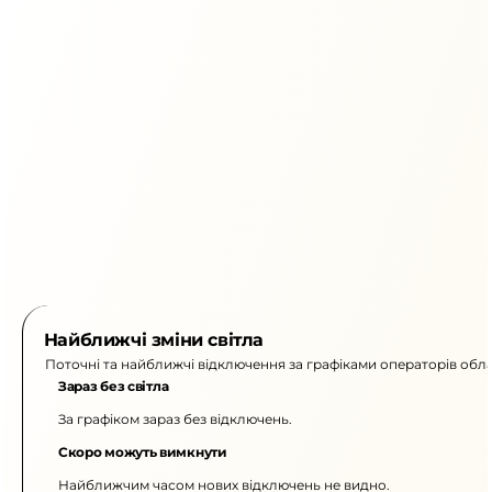
Найближчі зміни світла
Поточні та найближчі відключення за графіками операторів обла
Зараз без світла
За графіком зараз без відключень.
Скоро можуть вимкнути
Найближчим часом нових відключень не видно.