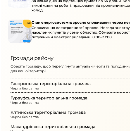
За кілька днів на підстанцію прилетіло 34 дрони. Кол
тижні жили на роботі, працювали під проливними до
холод.
Стан енергосистеми: зросло споживання через нег
Споживання електроенергії зросло. Негода знеструм
населених пунктів у семи областях. Обмежте корист
потужними електроприладами 10:00–23:00.
Громади району
Оберіть громаду, щоб переглянути актуальні черги та погодинни
для вашої території.
Гаспринська територіальна громада
Черги без світла:
Гурзуфська територіальна громада
Черги без світла:
Ялтинська територіальна громада
Черги без світла:
Масандрівська територіальна громада