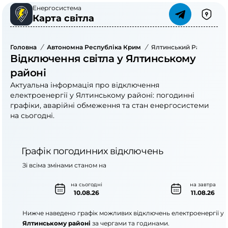
Енергосистема
Карта світла
Головна
/
Автономна Республіка Крим
/
Ялтинський Район
Відключення світла у Ялтинському
районі
Актуальна інформація про відключення
електроенергії у Ялтинському районі: погодинні
графіки, аварійні обмеження та стан енергосистеми
на сьогодні.
Графік погодинних відключень
Зі всіма змінами станом на
на сьогодні
на завтра
10.08.26
11.08.26
Нижче наведено графік можливих відключень електроенергії у
Ялтинському районі
за чергами та годинами.