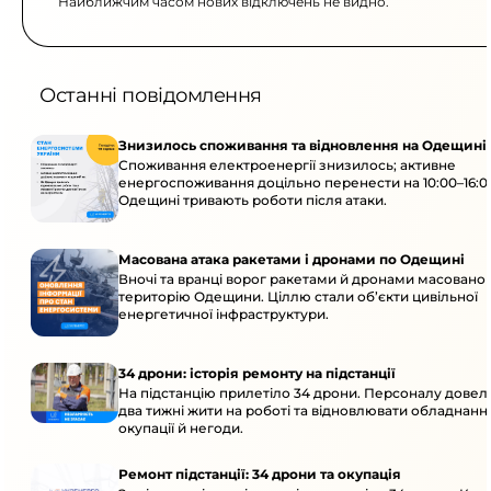
Найближчим часом нових відключень не видно.
Останні повідомлення
Знизилось споживання та відновлення на Одещині
Споживання електроенергії знизилось; активне
енергоспоживання доцільно перенести на 10:00–16:0
Одещині тривають роботи після атаки.
Масована атака ракетами і дронами по Одещині
Вночі та вранці ворог ракетами й дронами масовано 
територію Одещини. Ціллю стали об’єкти цивільної
енергетичної інфраструктури.
34 дрони: історія ремонту на підстанції
На підстанцію прилетіло 34 дрони. Персоналу дове
два тижні жити на роботі та відновлювати обладнання
окупації й негоди.
Ремонт підстанції: 34 дрони та окупація