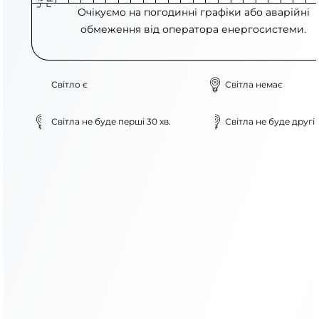
Очікуємо на погодинні графіки або аварійні
обмеження від оператора енергосистеми.
Світло є
Світла немає
Світла не буде перші 30 хв.
Світла не буде другі 