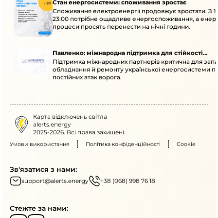
Стан енергосистеми: споживання зростає
Споживання електроенергії продовжує зростати. З 1
23:00 потрібне ощадливе енергоспоживання, а енер
процеси просять перенести на нічні години.
Павленко: міжнародна підтримка для стійкості
Підтримка міжнародних партнерів критична для запа
енергосистеми
обладнання й ремонту української енергосистеми пі
постійних атак ворога.
Карта відключень світла
alerts.energy
2025-2026. Всі права захищені.
Умови використання
Політика конфіденційності
Cookie
Зв'язатися з нами:
support@alerts.energy
+38 (068) 998 76 18
Стежте за нами: