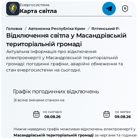
Енергосистема
Карта світла
Головна
/
Автономна Республіка Крим
/
Ялтинський Район
/
Відключення світла у Масандрівській
територіальній громаді
Актуальна інформація про відключення
електроенергії у Масандрівській територіальній
громаді: погодинні графіки, аварійні обмеження та
стан енергосистеми на сьогодні.
Графік погодинних відключень
Зі всіма змінами станом на
на сьогодні
на завтра
08.08.26
09.08.26
Нижче наведено графік можливих відключень електроенергії у
Масандрівській територіальній громаді
за чергами та годинам