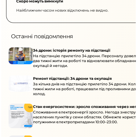
Скоро можуть вимкнути
Найближчим часом нових відключень не видно.
Останні повідомлення
34 дрони: історія ремонту на підстанції
На підстанцію прилетіло 34 дрони. Персоналу дове
два тижні жити на роботі та відновлювати обладнання
окупації й негоди.
Ремонт підстанції: 34 дрони та окупація
За кілька днів на підстанцію прилетіло 34 дрони. Кол
тижні жили на роботі, працювали під проливними до
холод.
Стан енергосистеми: зросло споживання через нег
Споживання електроенергії зросло. Негода знеструм
населених пунктів у семи областях. Обмежте корист
потужними електроприладами 10:00–23:00.