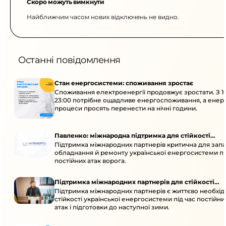
Скоро можуть вимкнути
Найближчим часом нових відключень не видно.
Останні повідомлення
Стан енергосистеми: споживання зростає
Споживання електроенергії продовжує зростати. З 1
23:00 потрібне ощадливе енергоспоживання, а енер
процеси просять перенести на нічні години.
Павленко: міжнародна підтримка для стійкості
Підтримка міжнародних партнерів критична для запа
енергосистеми
обладнання й ремонту української енергосистеми пі
постійних атак ворога.
Підтримка міжнародних партнерів для стійкості
Підтримка міжнародних партнерів є життєво необхі
енергосистеми
стійкості української енергосистеми під час постійн
атак і підготовки до наступної зими.