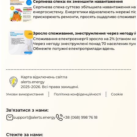
Серпнева спека: як зменшити навантаження
Серпнева спека суттєво збільшила навантаження на
енергосистему. Енергетики відновлюють мережі післ
прискорюють ремонти, просять ощадливо споживат
Зросло споживання, знеструмлення через негоду й
Споживання електроенергії зросло на 2% (станом на 
Через негоду знеструмлені понад 70 населених пунк
Обмежте потужні електроприлади вдень.
Карта відключень світла
alerts.energy
2025-2026. Всі права захищені.
Умови використання
Політика конфіденційності
Cookie
Зв'язатися з нами:
support@alerts.energy
+38 (068) 998 76 18
Стежте за нами: