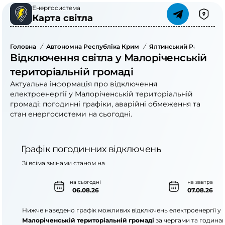
Енергосистема
Карта світла
Головна
/
Автономна Республіка Крим
/
Ялтинський Район
/
Відключення світла у Малоріченській
територіальній громаді
Актуальна інформація про відключення
електроенергії у Малоріченській територіальній
громаді: погодинні графіки, аварійні обмеження та
стан енергосистеми на сьогодні.
Графік погодинних відключень
Зі всіма змінами станом на
на сьогодні
на завтра
06.08.26
07.08.26
Нижче наведено графік можливих відключень електроенергії у
Малоріченській територіальній громаді
за чергами та година