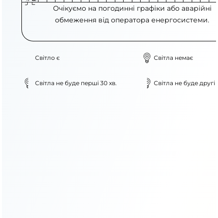
Очікуємо на погодинні графіки або аварійні
обмеження від оператора енергосистеми.
Світло є
Світла немає
Світла не буде перші 30 хв.
Світла не буде другі 