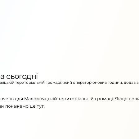
а сьогодні
аяцькій територіальній громаді: який оператор оновив години, додав 
лючень для Маломаяцькій територіальній громаді. Якщо нов
ми покажемо це тут.