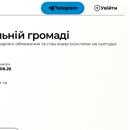
Telegram
Увійти
ьній громаді
варійні обмеження та стан енергосистеми на сьогодні.
завтра
.08.26
 та