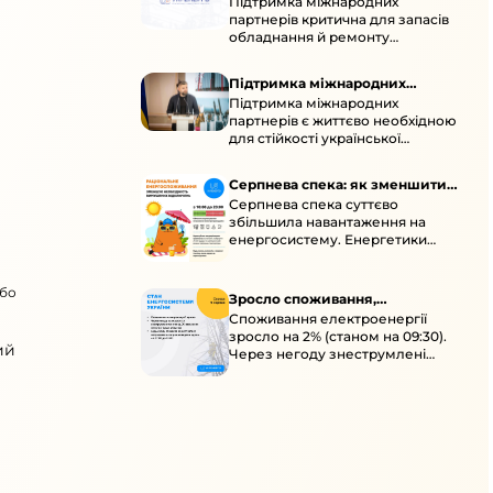
Підтримка міжнародних
підтримка для стійкості
партнерів критична для запасів
енергосистеми
обладнання й ремонту
української енергосистеми під
час постійних атак ворога.
Підтримка міжнародних
Підтримка міжнародних
партнерів для стійкості
партнерів є життєво необхідною
енергосистеми
для стійкості української
енергосистеми під час постійних
ворожих атак і підготовки до
Серпнева спека: як зменшити
наступної зими.
Серпнева спека суттєво
навантаження
збільшила навантаження на
енергосистему. Енергетики
відновлюють мережі після атак і
прискорюють ремонти, просять
або
ощадливо споживати.
Зросло споживання,
Споживання електроенергії
знеструмлення через негоду й
зросло на 2% (станом на 09:30).
атаки
ий
Через негоду знеструмлені
понад 70 населених пунктів.
Обмежте потужні
електроприлади вдень.