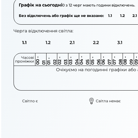
Графік на сьогодні
0 з 12 черг мають години відключень.
Без відключень або графік ще не вказано:
1.1
1.2
2.1
Черга відключення світла:
1.1
1.2
2.1
2.2
3.1
Часові
0
-
0
0
0
-
0
0
-
0
0
-
0
0
-
0
0
-
0
0
-
0
0
-
0
0
1
-
0
проміжки
3
4
5
6
6
7
7
8
8
9
2
2
3
4
5
1
Очікуємо на погодинні графіки або
Світло є
Світла немає