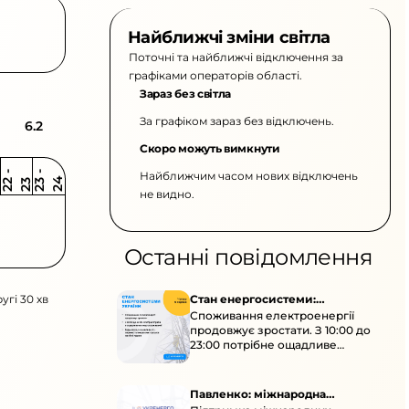
Найближчі зміни світла
Поточні та найближчі відключення за
графіками операторів області.
Зараз без світла
За графіком зараз без відключень.
6.2
Скоро можуть вимкнути
Найближчим часом нових відключень
2
-
2
2
-
2
3
4
2
2
3
не видно.
Останні повідомлення
угі 30 хв
Стан енергосистеми:
Споживання електроенергії
споживання зростає
продовжує зростати. З 10:00 до
23:00 потрібне ощадливе
енергоспоживання, а
енергоємні процеси просять
перенести на нічні години.
Павленко: міжнародна