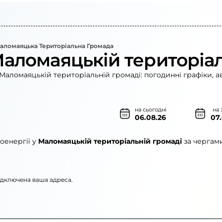
Маломаяцька Територіальна Громада
Маломаяцькій територіал
Маломаяцькій територіальній громаді: погодинні графіки, а
на сьогодні
на 
06.08.26
07
оенергії у
Маломаяцькій територіальній громаді
за чергами
підключена ваша адреса.
»