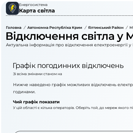
Енергосистема
Карта світла
Головна
/
Автономна Республіка Крим
/
Ялтинський Район
/
Відключення світла у 
Актуальна інформація про відключення електроенергії у 
Графік погодинних відключень
Зі всіма змінами станом на
Нижче наведено графік можливих відключень електр
годинами.
Чий графік показати
У цій області є кілька операторів. Оберіть той, до мереж якого 
АТ «Укрзалізниця»
АТ «Крименерго