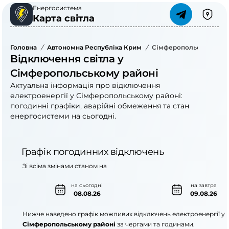
Енергосистема
Карта світла
Головна
/
Автономна Республіка Крим
/
Сімферопольський Ра
Відключення світла у
Сімферопольському районі
Актуальна інформація про відключення
електроенергії у Сімферопольському районі:
погодинні графіки, аварійні обмеження та стан
енергосистеми на сьогодні.
Графік погодинних відключень
Зі всіма змінами станом на
на сьогодні
на завтра
08.08.26
09.08.26
Нижче наведено графік можливих відключень електроенергії у
Сімферопольському районі
за чергами та годинами.