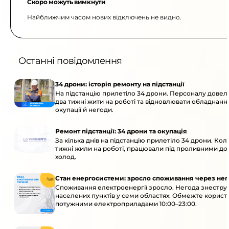
Скоро можуть вимкнути
Найближчим часом нових відключень не видно.
Останні повідомлення
34 дрони: історія ремонту на підстанції
На підстанцію прилетіло 34 дрони. Персоналу дове
два тижні жити на роботі та відновлювати обладнання
окупації й негоди.
Ремонт підстанції: 34 дрони та окупація
За кілька днів на підстанцію прилетіло 34 дрони. Кол
тижні жили на роботі, працювали під проливними до
холод.
Стан енергосистеми: зросло споживання через нег
Споживання електроенергії зросло. Негода знеструм
населених пунктів у семи областях. Обмежте корист
потужними електроприладами 10:00–23:00.