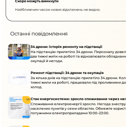
Скоро можуть вимкнути
Найближчим часом нових відключень не видно.
Останні повідомлення
34 дрони: історія ремонту на підстанції
На підстанцію прилетіло 34 дрони. Персоналу дове
два тижні жити на роботі та відновлювати обладнання
окупації й негоди.
Ремонт підстанції: 34 дрони та окупація
За кілька днів на підстанцію прилетіло 34 дрони. Кол
тижні жили на роботі, працювали під проливними до
холод.
Стан енергосистеми: зросло споживання через нег
Споживання електроенергії зросло. Негода знеструм
населених пунктів у семи областях. Обмежте корист
потужними електроприладами 10:00–23:00.