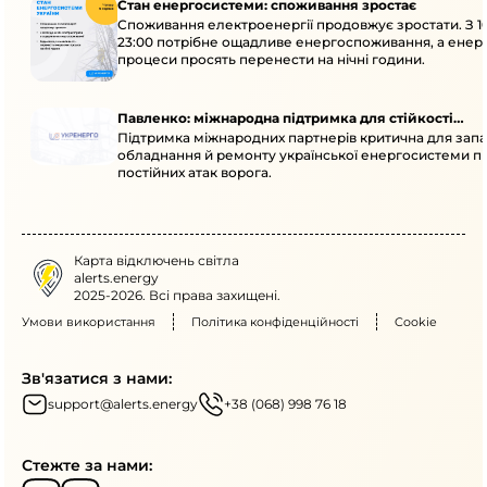
Стан енергосистеми: споживання зростає
Споживання електроенергії продовжує зростати. З 1
23:00 потрібне ощадливе енергоспоживання, а енер
процеси просять перенести на нічні години.
Павленко: міжнародна підтримка для стійкості
Підтримка міжнародних партнерів критична для запа
енергосистеми
обладнання й ремонту української енергосистеми пі
постійних атак ворога.
Карта відключень світла
alerts.energy
2025-2026. Всі права захищені.
Умови використання
Політика конфіденційності
Cookie
Зв'язатися з нами:
support@alerts.energy
+38 (068) 998 76 18
Стежте за нами: