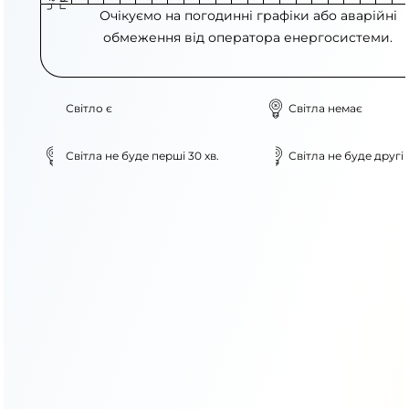
Очікуємо на погодинні графіки або аварійні
обмеження від оператора енергосистеми.
Світло є
Світла немає
Світла не буде перші 30 хв.
Світла не буде другі 