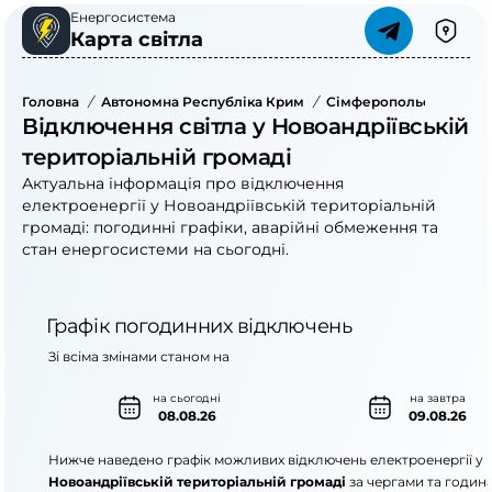
Енергосистема
Карта світла
Головна
/
Автономна Республіка Крим
/
Сімферопольський Ра
Відключення світла у Новоандріївській
територіальній громаді
Актуальна інформація про відключення
електроенергії у Новоандріївській територіальній
громаді: погодинні графіки, аварійні обмеження та
стан енергосистеми на сьогодні.
Графік погодинних відключень
Зі всіма змінами станом на
на сьогодні
на завтра
08.08.26
09.08.26
Нижче наведено графік можливих відключень електроенергії у
Новоандріївській територіальній громаді
за чергами та годин