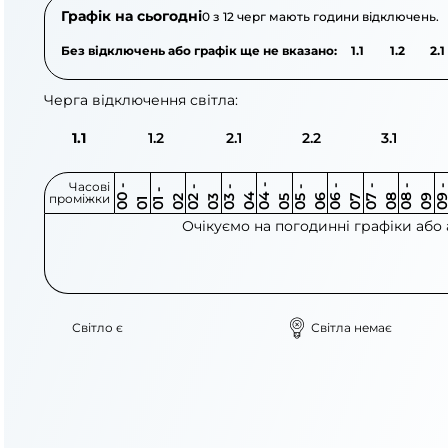
Графік на сьогодні
0 з 12 черг мають години відключень.
Без відключень або графік ще не вказано:
1.1
1.2
2.1
Черга відключення світла:
1.1
1.2
2.1
2.2
3.1
Часові
0
-
0
0
0
-
0
0
-
0
0
-
0
0
-
0
0
-
0
0
-
0
0
-
0
0
1
-
0
проміжки
3
4
5
6
6
7
7
8
8
9
2
2
3
4
5
1
Очікуємо на погодинні графіки або
Світло є
Світла немає