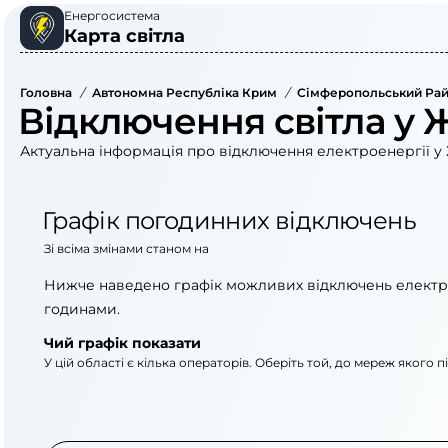
Енергосистема
Карта світла
Головна
/
Автономна Республіка Крим
/
Сімферопольський Ра
Відключення світла у 
Актуальна інформація про відключення електроенергії у 
Графік погодинних відключень
Зі всіма змінами станом на
Нижче наведено графік можливих відключень електр
годинами.
Чий графік показати
У цій області є кілька операторів. Оберіть той, до мереж якого 
АТ «Укрзалізниця»
АТ «Крименерго