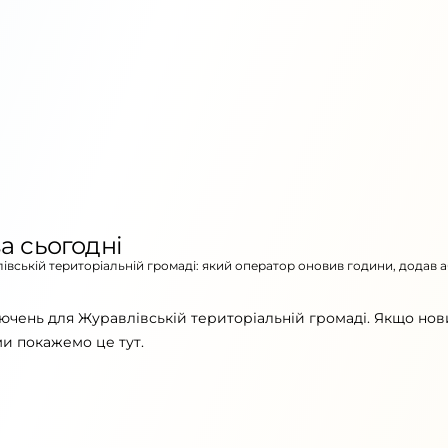
а сьогодні
лівській територіальній громаді: який оператор оновив години, додав 
ючень для Журавлівській територіальній громаді. Якщо но
ми покажемо це тут.