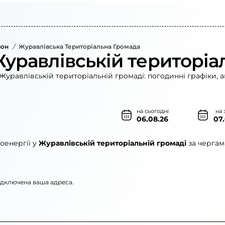
йон
/
Журавлівська Територіальна Громада
Журавлівській територіа
Журавлівській територіальній громаді: погодинні графіки, 
на сьогодні
на 
06.08.26
07
оенергії у
Журавлівській територіальній громаді
за чергам
підключена ваша адреса.
»