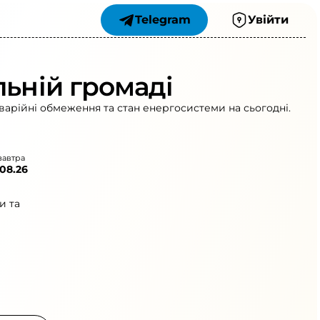
Telegram
Увійти
льній громаді
аварійні обмеження та стан енергосистеми на сьогодні.
завтра
.08.26
и та