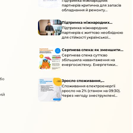
Підтримка міжнародних
підтримка для стійкості
партнерів критична для запасів
енергосистеми
обладнання й ремонту
української енергосистеми під
час постійних атак ворога.
Підтримка міжнародних
Підтримка міжнародних
партнерів для стійкості
партнерів є життєво необхідною
енергосистеми
для стійкості української
енергосистеми під час постійних
ворожих атак і підготовки до
Серпнева спека: як зменшити
наступної зими.
Серпнева спека суттєво
навантаження
збільшила навантаження на
енергосистему. Енергетики
відновлюють мережі після атак і
прискорюють ремонти, просять
або
ощадливо споживати.
Зросло споживання,
Споживання електроенергії
знеструмлення через негоду й
зросло на 2% (станом на 09:30).
атаки
вий
Через негоду знеструмлені
понад 70 населених пунктів.
Обмежте потужні
електроприлади вдень.