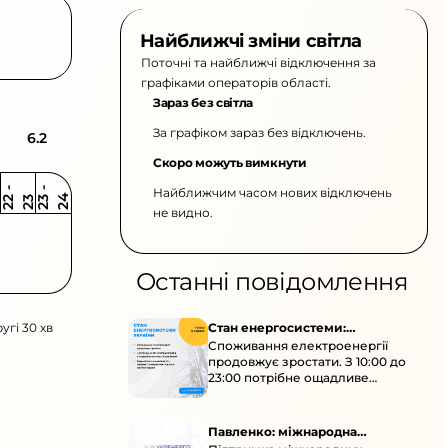
Найближчі зміни світла
Поточні та найближчі відключення за
графіками операторів області.
Зараз без світла
За графіком зараз без відключень.
6.2
Скоро можуть вимкнути
Найближчим часом нових відключень
2
-
2
2
-
2
3
4
2
2
3
не видно.
Останні повідомлення
угі 30 хв
Стан енергосистеми:
Споживання електроенергії
споживання зростає
продовжує зростати. З 10:00 до
23:00 потрібне ощадливе
енергоспоживання, а
енергоємні процеси просять
перенести на нічні години.
Павленко: міжнародна