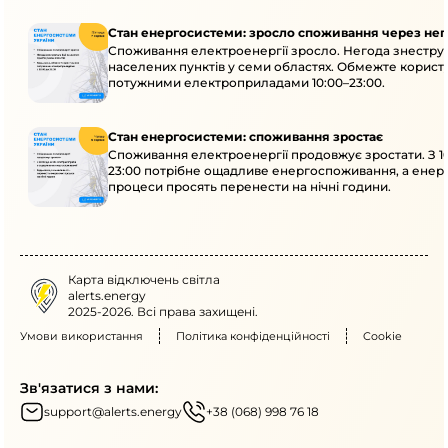
Стан енергосистеми: зросло споживання через нег
Споживання електроенергії зросло. Негода знеструм
населених пунктів у семи областях. Обмежте корист
потужними електроприладами 10:00–23:00.
Стан енергосистеми: споживання зростає
Споживання електроенергії продовжує зростати. З 1
23:00 потрібне ощадливе енергоспоживання, а енер
процеси просять перенести на нічні години.
Карта відключень світла
alerts.energy
2025-2026. Всі права захищені.
Умови використання
Політика конфіденційності
Cookie
Зв'язатися з нами:
support@alerts.energy
+38 (068) 998 76 18