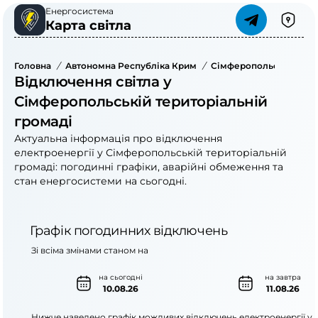
Енергосистема
Карта світла
Головна
/
Автономна Республіка Крим
/
Сімферопольський Ра
Відключення світла у
Сімферопольській територіальній
громаді
Актуальна інформація про відключення
електроенергії у Сімферопольській територіальній
громаді: погодинні графіки, аварійні обмеження та
стан енергосистеми на сьогодні.
Графік погодинних відключень
Зі всіма змінами станом на
на сьогодні
на завтра
10.08.26
11.08.26
Нижче наведено графік можливих відключень електроенергії у