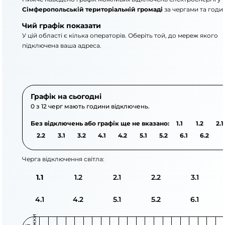
Сімферопольській територіальній громаді
за чергами та годи
Чий графік показати
У цій області є кілька операторів. Оберіть той, до мереж якого
підключена ваша адреса.
АТ «Укрзалізниця»
АТ «Крименерго»
Графік на сьогодні
0 з 12 черг мають години відключень.
Без відключень або графік ще не вказано:
1.1
1.2
2.1
2.2
3.1
3.2
4.1
4.2
5.1
5.2
6.1
6.2
Черга відключення світла:
1.1
1.2
2.1
2.2
3.1
4.1
4.2
5.1
5.2
6.1