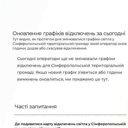
Оновлення графіків відключень за сьогодні
Тут видно, як протягом дня змінювалися графіки світла у
Сімферопольській територіальній громаді: який оператор онов
години, додав або скасував відключення.
Сьогодні оператори ще не змінювали графіки
відключень для Сімферопольській територіальній
громаді. Якщо новий графік з’явиться або години
вимкнень оновляться, ми покажемо це тут.
Часті запитання
Де подивитися карту відключень світла у Сімферопольській