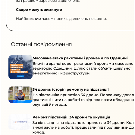
За графіком зараз без відключень.
Скоро можуть вимкнути
Найближчим часом нових відключень не видно.
Останні повідомлення
Масована атака ракетами і дронами по Одещині
Вночі та вранці ворог ракетами й дронами масовано 
територію Одещини. Ціллю стали об’єкти цивільної
енергетичної інфраструктури.
34 дрони: історія ремонту на підстанції
На підстанцію прилетіло 34 дрони. Персоналу дове
два тижні жити на роботі та відновлювати обладнання
окупації й негоди.
Ремонт підстанції: 34 дрони та окупація
За кілька днів на підстанцію прилетіло 34 дрони. Кол
тижні жили на роботі, працювали під проливними до
холод.