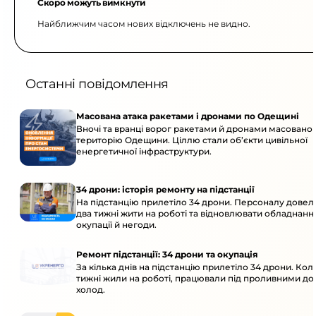
Скоро можуть вимкнути
Найближчим часом нових відключень не видно.
Останні повідомлення
Масована атака ракетами і дронами по Одещині
Вночі та вранці ворог ракетами й дронами масовано 
територію Одещини. Ціллю стали об’єкти цивільної
енергетичної інфраструктури.
34 дрони: історія ремонту на підстанції
На підстанцію прилетіло 34 дрони. Персоналу дове
два тижні жити на роботі та відновлювати обладнання
окупації й негоди.
Ремонт підстанції: 34 дрони та окупація
За кілька днів на підстанцію прилетіло 34 дрони. Кол
тижні жили на роботі, працювали під проливними до
холод.