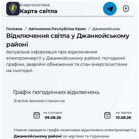
Енергосистема
Карта світла
Головна
/
Автономна Республіка Крим
/
Джанкойський Район
Відключення світла у Джанкойському
районі
Актуальна інформація про відключення
електроенергії у Джанкойському районі: погодинні
графіки, аварійні обмеження та стан енергосистеми
на сьогодні.
Графік погодинних відключень
Зі всіма змінами станом на
на сьогодні
на завтра
09.08.26
10.08.26
Нижче наведено графік можливих відключень електроенергії у
Джанкойському районі
за чергами та годинами.