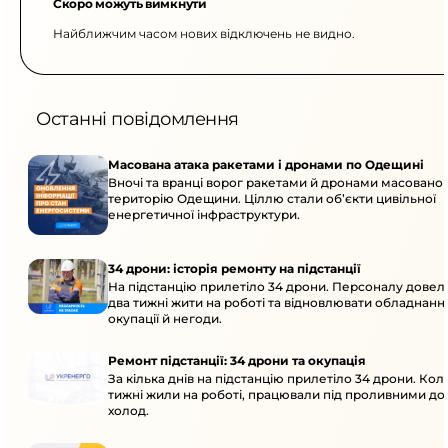
Скоро можуть вимкнути
Найближчим часом нових відключень не видно.
Останні повідомлення
Масована атака ракетами і дронами по Одещині
Вночі та вранці ворог ракетами й дронами масовано 
територію Одещини. Ціллю стали об’єкти цивільної
енергетичної інфраструктури.
34 дрони: історія ремонту на підстанції
На підстанцію прилетіло 34 дрони. Персоналу дове
два тижні жити на роботі та відновлювати обладнання
окупації й негоди.
Ремонт підстанції: 34 дрони та окупація
За кілька днів на підстанцію прилетіло 34 дрони. Кол
тижні жили на роботі, працювали під проливними до
холод.