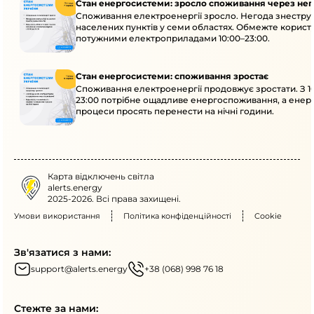
Стан енергосистеми: зросло споживання через нег
Споживання електроенергії зросло. Негода знеструм
населених пунктів у семи областях. Обмежте корист
потужними електроприладами 10:00–23:00.
Стан енергосистеми: споживання зростає
Споживання електроенергії продовжує зростати. З 1
23:00 потрібне ощадливе енергоспоживання, а енер
процеси просять перенести на нічні години.
Карта відключень світла
alerts.energy
2025-2026. Всі права захищені.
Умови використання
Політика конфіденційності
Cookie
Зв'язатися з нами:
support@alerts.energy
+38 (068) 998 76 18
Стежте за нами: