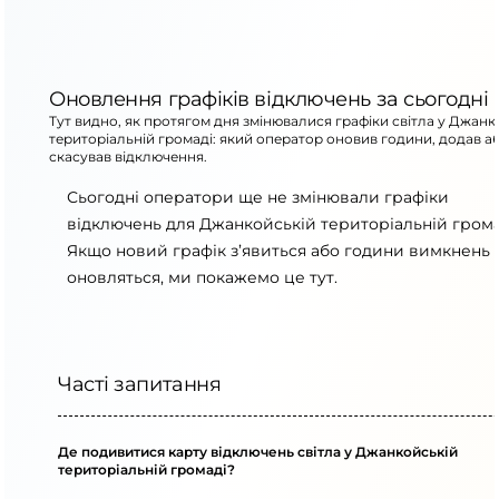
Оновлення графіків відключень за сьогодні
Тут видно, як протягом дня змінювалися графіки світла у Джанк
територіальній громаді: який оператор оновив години, додав а
скасував відключення.
Сьогодні оператори ще не змінювали графіки
відключень для Джанкойській територіальній грома
Якщо новий графік з’явиться або години вимкнень
оновляться, ми покажемо це тут.
Часті запитання
Де подивитися карту відключень світла у Джанкойській
територіальній громаді?