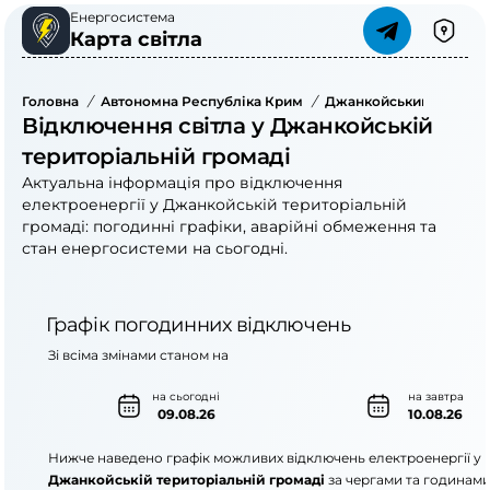
Енергосистема
Карта світла
Головна
/
Автономна Республіка Крим
/
Джанкойський Район
/
Відключення світла у Джанкойській
територіальній громаді
Актуальна інформація про відключення
електроенергії у Джанкойській територіальній
громаді: погодинні графіки, аварійні обмеження та
стан енергосистеми на сьогодні.
Графік погодинних відключень
Зі всіма змінами станом на
на сьогодні
на завтра
09.08.26
10.08.26
Нижче наведено графік можливих відключень електроенергії у
Джанкойській територіальній громаді
за чергами та годинами