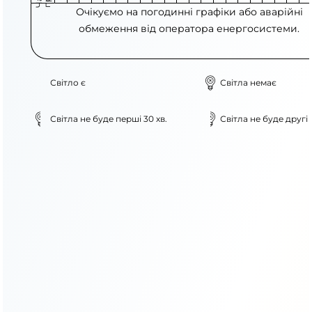
Очікуємо на погодинні графіки або аварійні
обмеження від оператора енергосистеми.
Світло є
Світла немає
Світла не буде перші 30 хв.
Світла не буде другі 