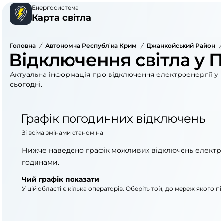
Енергосистема
Карта світла
Головна
/
Автономна Республіка Крим
/
Джанкойський Район
/
Відключення світла у 
Актуальна інформація про відключення електроенергії у 
сьогодні.
Графік погодинних відключень
Зі всіма змінами станом на
Нижче наведено графік можливих відключень електр
годинами.
Чий графік показати
У цій області є кілька операторів. Оберіть той, до мереж якого 
АТ «Укрзалізниця»
АТ «Крименерго