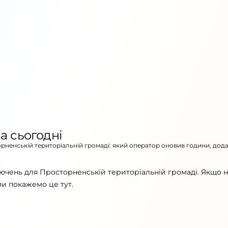
а сьогодні
орненській територіальній громаді: який оператор оновив години, дод
лючень для Просторненській територіальній громаді. Якщо 
ми покажемо це тут.