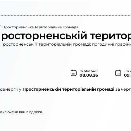
Просторненська Територіальна Громада
Просторненській територ
Просторненській територіальній громаді: погодинні графік
на сьогодні
на 
08.08.26
09
оенергії у
Просторненській територіальній громаді
за черг
підключена ваша адреса.
»