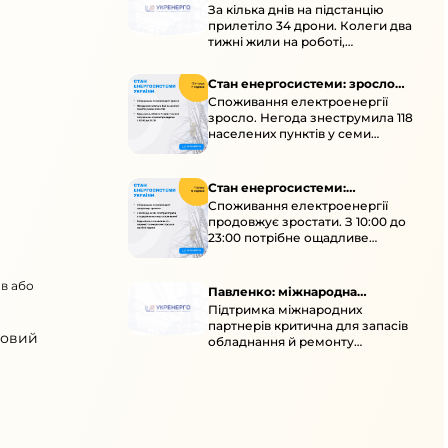
За кілька днів на підстанцію
окупація
прилетіло 34 дрони. Колеги два
тижні жили на роботі,
працювали під проливними
дощами й у холод.
Стан енергосистеми: зросло
Споживання електроенергії
споживання через негоду
зросло. Негода знеструмила 118
населених пунктів у семи
областях. Обмежте
користування потужними
електроприладами 10:00–23:00.
Стан енергосистеми:
Споживання електроенергії
споживання зростає
продовжує зростати. З 10:00 до
23:00 потрібне ощадливе
енергоспоживання, а
енергоємні процеси просять
ав або
перенести на нічні години.
Павленко: міжнародна
Підтримка міжнародних
підтримка для стійкості
партнерів критична для запасів
енергосистеми
новий
обладнання й ремонту
української енергосистеми під
час постійних атак ворога.