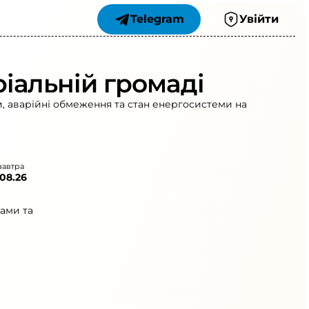
Telegram
Увійти
іальній громаді
и, аварійні обмеження та стан енергосистеми на
завтра
.08.26
ами та