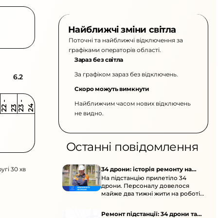
Найближчі зміни світла
Поточні та найближчі відключення за
графіками операторів області.
Зараз без світла
За графіком зараз без відключень.
6.2
Скоро можуть вимкнути
Найближчим часом нових відключень
2
-
2
2
-
2
3
4
2
2
3
не видно.
Останні повідомлення
угі 30 хв
34 дрони: історія ремонту на
На підстанцію прилетіло 34
підстанції
дрони. Персоналу довелося
майже два тижні жити на роботі
та відновлювати обладнання під
час окупації й негоди.
Ремонт підстанції: 34 дрони та