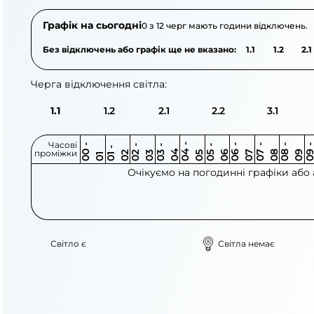
Графік на сьогодні
0 з 12 черг мають години відключень.
Без відключень або графік ще не вказано:
1.1
1.2
2.1
Черга відключення світла:
1.1
1.2
2.1
2.2
3.1
Часові
0
-
0
0
0
-
0
0
-
0
0
-
0
0
-
0
0
-
0
0
-
0
0
-
0
0
1
-
0
проміжки
3
4
5
6
6
7
7
8
8
9
2
2
3
4
5
1
Очікуємо на погодинні графіки або
Світло є
Світла немає