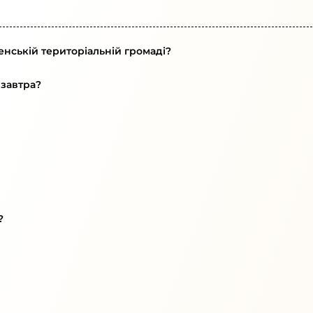
енській територіальній громаді?
 завтра?
?