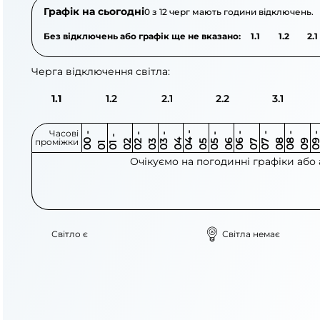
Графік на сьогодні
0 з 12 черг мають години відключень.
Без відключень або графік ще не вказано:
1.1
1.2
2.1
Черга відключення світла:
1.1
1.2
2.1
2.2
3.1
Часові
0
-
0
0
0
-
0
0
-
0
0
-
0
0
-
0
0
-
0
0
-
0
0
-
0
0
1
-
0
проміжки
3
4
5
6
6
7
7
8
8
9
2
2
3
4
5
1
Очікуємо на погодинні графіки або
Світло є
Світла немає