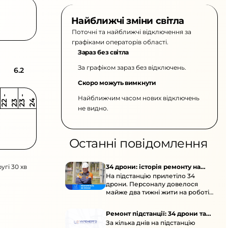
Найближчі зміни світла
Поточні та найближчі відключення за
графіками операторів області.
Зараз без світла
За графіком зараз без відключень.
6.2
Скоро можуть вимкнути
Найближчим часом нових відключень
2
-
2
2
-
2
3
4
2
2
3
не видно.
Останні повідомлення
угі 30 хв
34 дрони: історія ремонту на
На підстанцію прилетіло 34
підстанції
дрони. Персоналу довелося
майже два тижні жити на роботі
та відновлювати обладнання під
час окупації й негоди.
Ремонт підстанції: 34 дрони та
За кілька днів на підстанцію
окупація