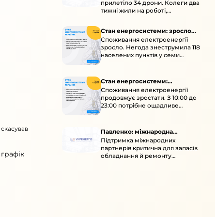
прилетіло 34 дрони. Колеги два
тижні жили на роботі,
працювали під проливними
дощами й у холод.
Стан енергосистеми: зросло
Споживання електроенергії
споживання через негоду
зросло. Негода знеструмила 118
населених пунктів у семи
областях. Обмежте
користування потужними
електроприладами 10:00–23:00.
Стан енергосистеми:
Споживання електроенергії
споживання зростає
продовжує зростати. З 10:00 до
23:00 потрібне ощадливе
енергоспоживання, а
енергоємні процеси просять
 скасував
перенести на нічні години.
Павленко: міжнародна
Підтримка міжнародних
підтримка для стійкості
партнерів критична для запасів
енергосистеми
 графік
обладнання й ремонту
української енергосистеми під
час постійних атак ворога.