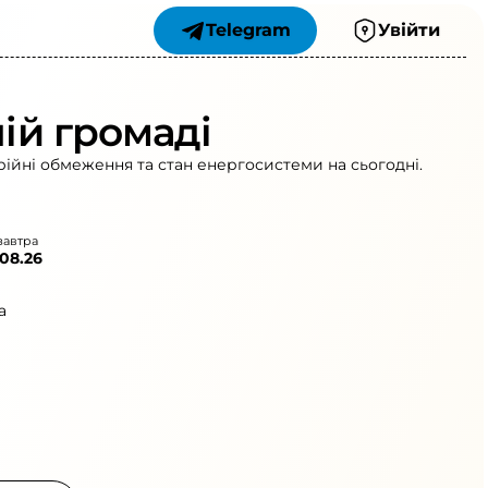
Telegram
Увійти
ній громаді
арійні обмеження та стан енергосистеми на сьогодні.
завтра
.08.26
а