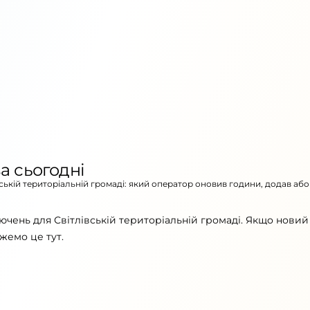
а сьогодні
вській територіальній громаді: який оператор оновив години, додав або
чень для Світлівській територіальній громаді. Якщо новий
жемо це тут.