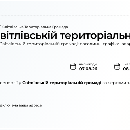
Світлівська Територіальна Громада
вітлівській територіаль
вітлівській територіальній громаді: погодинні графіки, ав
на сьогодні
на 
07.08.26
08
оенергії у
Світлівській територіальній громаді
за чергами т
підключена ваша адреса.
»