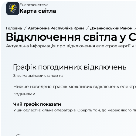
Енергосистема
Карта світла
Головна
/
Автономна Республіка Крим
/
Джанкойський Район
/
Відключення світла у С
Актуальна інформація про відключення електроенергії у С
Графік погодинних відключень
Зі всіма змінами станом на
Нижче наведено графік можливих відключень електр
годинами.
Чий графік показати
У цій області є кілька операторів. Оберіть той, до мереж якого 
АТ «Укрзалізниця»
АТ «Крименерго