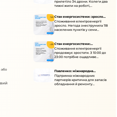
прилетіло 34 дрони. Колеги два
тижні жили на роботі,
працювали під проливними
дощами й у холод.
Стан енергосистеми: зросло
Споживання електроенергії
споживання через негоду
зросло. Негода знеструмила 118
населених пунктів у семи
областях. Обмежте
користування потужними
електроприладами 10:00–23:00.
Стан енергосистеми:
Споживання електроенергії
споживання зростає
продовжує зростати. З 10:00 до
23:00 потрібне ощадливе
енергоспоживання, а
енергоємні процеси просять
в або
перенести на нічні години.
Павленко: міжнародна
Підтримка міжнародних
підтримка для стійкості
партнерів критична для запасів
енергосистеми
овий
обладнання й ремонту
української енергосистеми під
час постійних атак ворога.