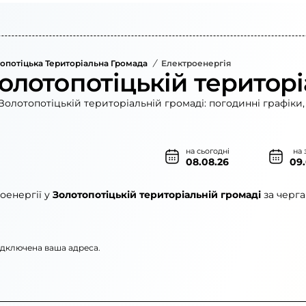
опотіцька Територіальна Громада
/
Електроенергія
олотопотіцькій територі
Золотопотіцькій територіальній громаді: погодинні графіки,
на сьогодні
на 
08.08.26
09
оенергії у
Золотопотіцькій територіальній громаді
за черга
підключена ваша адреса.
нерго»