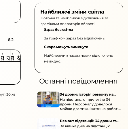
Найближчі зміни світла
Поточні та найближчі відключення за
графіками операторів області.
Зараз без світла
За графіком зараз без відключень.
6.2
Скоро можуть вимкнути
Найближчим часом нових відключень
2
-
2
2
-
2
3
4
2
2
3
не видно.
Останні повідомлення
угі 30 хв
34 дрони: історія ремонту на
На підстанцію прилетіло 34
підстанції
дрони. Персоналу довелося
майже два тижні жити на роботі
та відновлювати обладнання під
час окупації й негоди.
Ремонт підстанції: 34 дрони та
За кілька днів на підстанцію
окупація