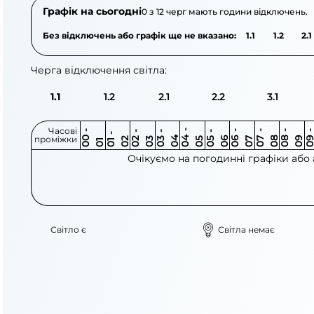
Графік на сьогодні
0 з 12 черг мають години відключень.
Без відключень або графік ще не вказано:
1.1
1.2
2.1
Черга відключення світла:
1.1
1.2
2.1
2.2
3.1
Часові
0
-
0
0
0
-
0
0
-
0
0
-
0
0
-
0
0
-
0
0
-
0
0
-
0
0
1
-
0
проміжки
3
4
5
6
6
7
7
8
8
9
2
2
3
4
5
1
Очікуємо на погодинні графіки або
Світло є
Світла немає