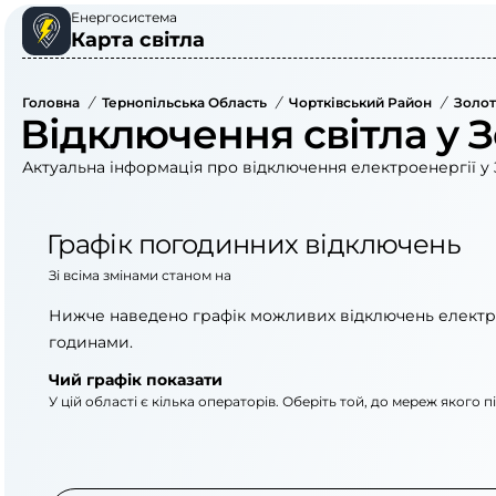
Енергосистема
Карта світла
Головна
/
Тернопільська Область
/
Чортківський Район
/
Золот
Відключення світла у З
Актуальна інформація про відключення електроенергії у 
Графік погодинних відключень
Зі всіма змінами станом на
Нижче наведено графік можливих відключень електр
годинами.
Чий графік показати
У цій області є кілька операторів. Оберіть той, до мереж якого 
АТ «Укрзалізниця»
ВАТ «Тернопільобле