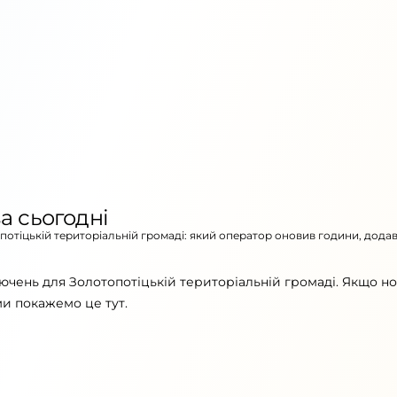
а сьогодні
опотіцькій територіальній громаді: який оператор оновив години, дода
ючень для Золотопотіцькій територіальній громаді. Якщо н
ми покажемо це тут.