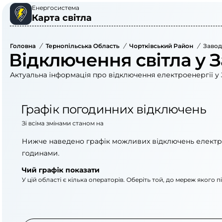
Енергосистема
Карта світла
Головна
/
Тернопільська Область
/
Чортківський Район
/
Завод
Відключення світла у З
Актуальна інформація про відключення електроенергії у 
Графік погодинних відключень
Зі всіма змінами станом на
Нижче наведено графік можливих відключень електр
годинами.
Чий графік показати
У цій області є кілька операторів. Оберіть той, до мереж якого 
АТ «Укрзалізниця»
ВАТ «Тернопільобле