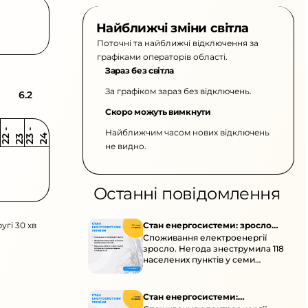
Найближчі зміни світла
Поточні та найближчі відключення за
графіками операторів області.
Зараз без світла
За графіком зараз без відключень.
6.2
Скоро можуть вимкнути
Найближчим часом нових відключень
2
-
2
2
-
2
3
4
2
2
3
не видно.
Останні повідомлення
угі 30 хв
Стан енергосистеми: зросло
Споживання електроенергії
споживання через негоду
зросло. Негода знеструмила 118
населених пунктів у семи
областях. Обмежте
користування потужними
електроприладами 10:00–23:00.
Стан енергосистеми: