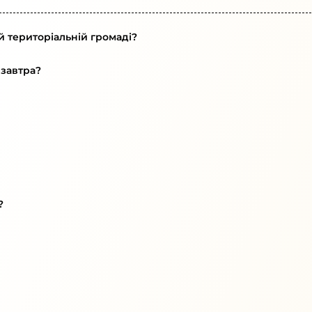
й територіальній громаді?
 завтра?
?