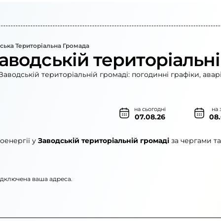
ська Територіальна Громада
аводській територіальн
Заводській територіальній громаді: погодинні графіки, авар
на сьогодні
на 
07.08.26
08
оенергії у
Заводській територіальній громаді
за чергами та
підключена ваша адреса.
нерго»