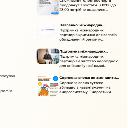
Споживання електроенергії
споживання зростає
продовжує зростати. З 10:00 до
23:00 потрібне ощадливе
енергоспоживання, а
енергоємні процеси просять
перенести на нічні години.
Павленко: міжнародна
Підтримка міжнародних
підтримка для стійкості
партнерів критична для запасів
енергосистеми
обладнання й ремонту
української енергосистеми під
час постійних атак ворога.
Підтримка міжнародних
Підтримка міжнародних
партнерів для стійкості
партнерів є життєво необхідною
енергосистеми
для стійкості української
енергосистеми під час постійних
ворожих атак і підготовки до
скасував
Серпнева спека: як зменшити
наступної зими.
Серпнева спека суттєво
навантаження
збільшила навантаження на
графік
енергосистему. Енергетики
відновлюють мережі після атак і
прискорюють ремонти, просять
ощадливо споживати.