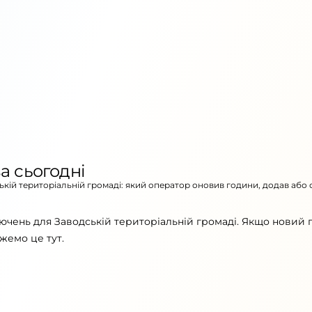
а сьогодні
ській територіальній громаді: який оператор оновив години, додав або 
ючень для Заводській територіальній громаді. Якщо новий 
жемо це тут.