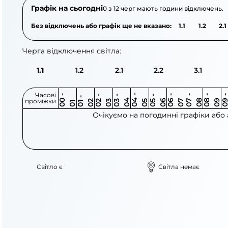
Графік на сьогодні
0 з 12 черг мають години відключень.
Без відключень або графік ще не вказано:
1.1
1.2
2.1
Черга відключення світла:
1.1
1.2
2.1
2.2
3.1
Часові
0
-
0
0
0
-
0
0
-
0
0
-
0
0
-
0
0
-
0
0
-
0
0
-
0
0
1
-
0
проміжки
3
4
5
6
6
7
7
8
8
9
2
2
3
4
5
1
Очікуємо на погодинні графіки або
Світло є
Світла немає