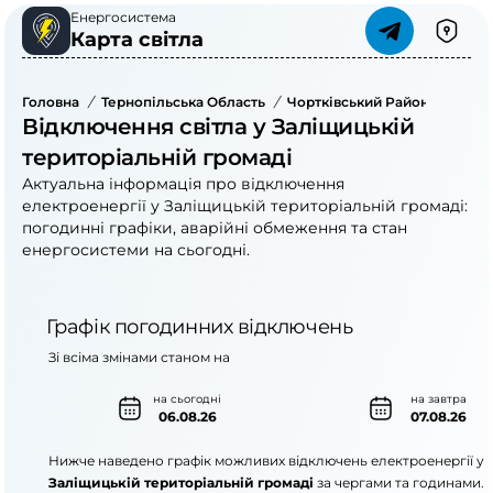
Енергосистема
Карта світла
Головна
/
Тернопільська Область
/
Чортківський Район
/
Заліщ
Відключення світла у Заліщицькій
територіальній громаді
Актуальна інформація про відключення
електроенергії у Заліщицькій територіальній громаді:
погодинні графіки, аварійні обмеження та стан
енергосистеми на сьогодні.
Графік погодинних відключень
Зі всіма змінами станом на
на сьогодні
на завтра
06.08.26
07.08.26
Нижче наведено графік можливих відключень електроенергії у
Заліщицькій територіальній громаді
за чергами та годинами.