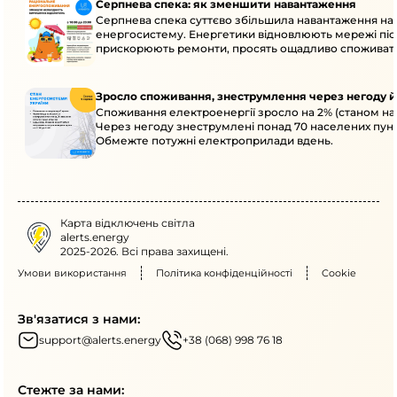
Серпнева спека: як зменшити навантаження
Серпнева спека суттєво збільшила навантаження на
енергосистему. Енергетики відновлюють мережі післ
прискорюють ремонти, просять ощадливо споживат
Зросло споживання, знеструмлення через негоду й
Споживання електроенергії зросло на 2% (станом на 
Через негоду знеструмлені понад 70 населених пунк
Обмежте потужні електроприлади вдень.
Карта відключень світла
alerts.energy
2025-2026. Всі права захищені.
Умови використання
Політика конфіденційності
Cookie
Зв'язатися з нами:
support@alerts.energy
+38 (068) 998 76 18
Стежте за нами: