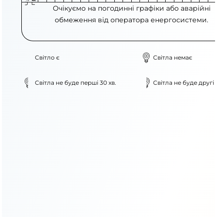
Очікуємо на погодинні графіки або аварійні
обмеження від оператора енергосистеми.
Світло є
Світла немає
Світла не буде перші 30 хв.
Світла не буде другі 