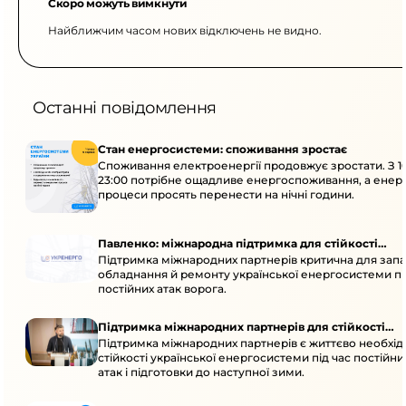
Скоро можуть вимкнути
Найближчим часом нових відключень не видно.
Останні повідомлення
Стан енергосистеми: споживання зростає
Споживання електроенергії продовжує зростати. З 1
23:00 потрібне ощадливе енергоспоживання, а енер
процеси просять перенести на нічні години.
Павленко: міжнародна підтримка для стійкості
Підтримка міжнародних партнерів критична для запа
енергосистеми
обладнання й ремонту української енергосистеми пі
постійних атак ворога.
Підтримка міжнародних партнерів для стійкості
Підтримка міжнародних партнерів є життєво необхі
енергосистеми
стійкості української енергосистеми під час постійн
атак і підготовки до наступної зими.