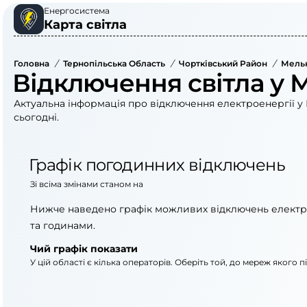
Енергосистема
Карта світла
Головна
/
Тернопільська Область
/
Чортківський Район
/
Мельн
Відключення світла у 
Актуальна інформація про відключення електроенергії у 
сьогодні.
Графік погодинних відключень
Зі всіма змінами станом на
Нижче наведено графік можливих відключень електр
та годинами.
Чий графік показати
У цій області є кілька операторів. Оберіть той, до мереж якого 
АТ «Укрзалізниця»
ВАТ «Тернопільобле