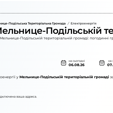
ице-Подільська Територіальна Громада
/
Електроенергія
Мельнице-Подільській т
Мельнице-Подільській територіальній громаді: погодинні г
на сьогодні
на 
06.08.26
07
оенергії у
Мельнице-Подільській територіальній громаді
з
підключена ваша адреса.
нерго»