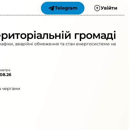
Telegram
Увійти
ериторіальній громаді
рафіки, аварійні обмеження та стан енергосистеми на
завтра
.08.26
а чергами