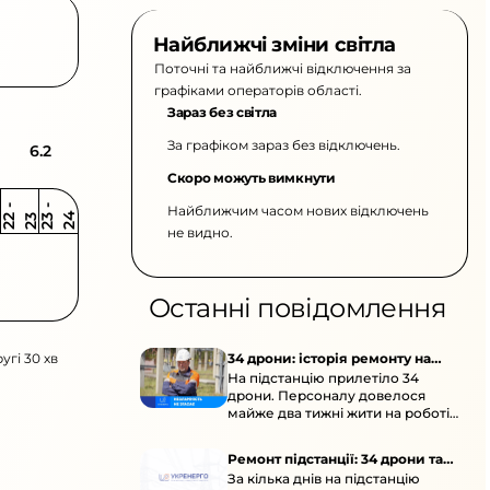
Найближчі зміни світла
Поточні та найближчі відключення за
графіками операторів області.
Зараз без світла
За графіком зараз без відключень.
6.2
Скоро можуть вимкнути
Найближчим часом нових відключень
2
-
2
2
-
2
3
4
2
2
3
не видно.
Останні повідомлення
угі 30 хв
34 дрони: історія ремонту на
На підстанцію прилетіло 34
підстанції
дрони. Персоналу довелося
майже два тижні жити на роботі
та відновлювати обладнання під
час окупації й негоди.
Ремонт підстанції: 34 дрони та
За кілька днів на підстанцію
окупація