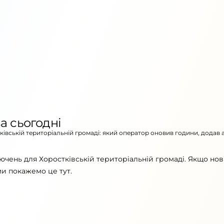
а сьогодні
тківській територіальній громаді: який оператор оновив години, додав 
ючень для Хоростківській територіальній громаді. Якщо но
ми покажемо це тут.