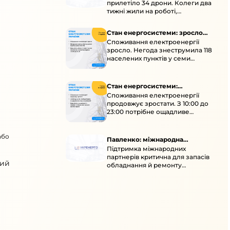
прилетіло 34 дрони. Колеги два
тижні жили на роботі,
працювали під проливними
дощами й у холод.
Стан енергосистеми: зросло
Споживання електроенергії
споживання через негоду
зросло. Негода знеструмила 118
населених пунктів у семи
областях. Обмежте
користування потужними
електроприладами 10:00–23:00.
Стан енергосистеми:
Споживання електроенергії
споживання зростає
продовжує зростати. З 10:00 до
23:00 потрібне ощадливе
енергоспоживання, а
енергоємні процеси просять
або
перенести на нічні години.
Павленко: міжнародна
Підтримка міжнародних
підтримка для стійкості
партнерів критична для запасів
енергосистеми
вий
обладнання й ремонту
української енергосистеми під
час постійних атак ворога.