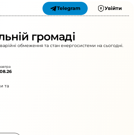
Telegram
Увійти
льній громаді
аварійні обмеження та стан енергосистеми на сьогодні.
завтра
.08.26
и та