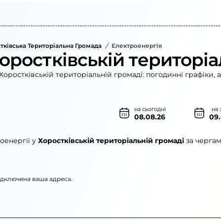
тківська Територіальна Громада
/
Електроенергія
оростківській територіа
Хоростківській територіальній громаді: погодинні графіки, 
на сьогодні
на 
08.08.26
09
оенергії у
Хоростківській територіальній громаді
за чергам
підключена ваша адреса.
нерго»