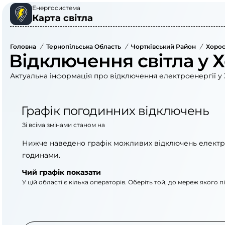
Енергосистема
Карта світла
Головна
/
Тернопільська Область
/
Чортківський Район
/
Хорос
Відключення світла у Х
Актуальна інформація про відключення електроенергії у 
Графік погодинних відключень
Зі всіма змінами станом на
Нижче наведено графік можливих відключень електр
годинами.
Чий графік показати
У цій області є кілька операторів. Оберіть той, до мереж якого 
АТ «Укрзалізниця»
ВАТ «Тернопільобле