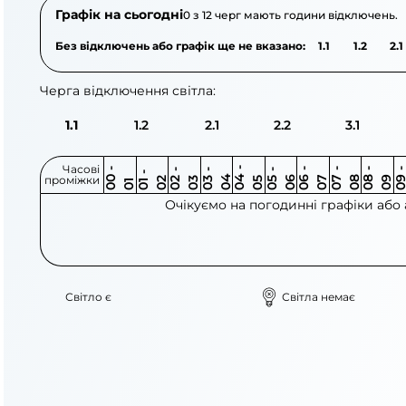
Графік на сьогодні
0 з 12 черг мають години відключень.
Без відключень або графік ще не вказано:
1.1
1.2
2.1
Черга відключення світла:
1.1
1.2
2.1
2.2
3.1
Часові
0
-
0
0
0
-
0
0
-
0
0
-
0
0
-
0
0
-
0
0
-
0
0
-
0
0
1
-
0
проміжки
3
4
5
6
6
7
7
8
8
9
2
2
3
4
5
1
Очікуємо на погодинні графіки або
Світло є
Світла немає