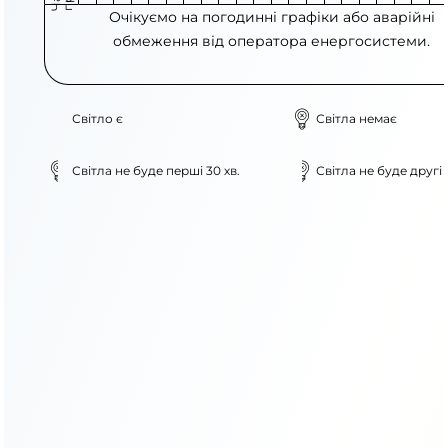
Очікуємо на погодинні графіки або аварійні
обмеження від оператора енергосистеми.
Світло є
Світла немає
Світла не буде перші 30 хв.
Світла не буде другі 