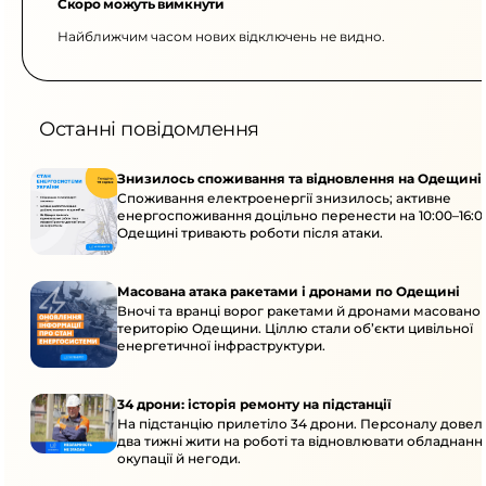
Скоро можуть вимкнути
Найближчим часом нових відключень не видно.
Останні повідомлення
Знизилось споживання та відновлення на Одещині
Споживання електроенергії знизилось; активне
енергоспоживання доцільно перенести на 10:00–16:0
Одещині тривають роботи після атаки.
Масована атака ракетами і дронами по Одещині
Вночі та вранці ворог ракетами й дронами масовано 
територію Одещини. Ціллю стали об’єкти цивільної
енергетичної інфраструктури.
34 дрони: історія ремонту на підстанції
На підстанцію прилетіло 34 дрони. Персоналу дове
два тижні жити на роботі та відновлювати обладнання
окупації й негоди.