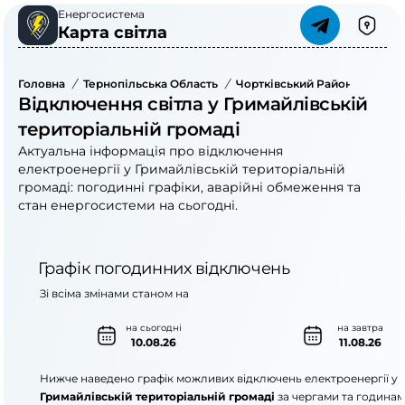
Енергосистема
Карта світла
Головна
/
Тернопільська Область
/
Чортківський Район
/
Грима
Відключення світла у Гримайлівській
територіальній громаді
Актуальна інформація про відключення
електроенергії у Гримайлівській територіальній
громаді: погодинні графіки, аварійні обмеження та
стан енергосистеми на сьогодні.
Графік погодинних відключень
Зі всіма змінами станом на
на сьогодні
на завтра
10.08.26
11.08.26
Нижче наведено графік можливих відключень електроенергії у
Гримайлівській територіальній громаді
за чергами та годинам