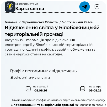
Енергосистема
Карта світла
Головна
/
Тернопільська Область
/
Чортківський Район
/
Білоб
Відключення світла у Білобожницькій
територіальній громаді
Актуальна інформація про відключення
електроенергії у Білобожницькій територіальній
громаді: погодинні графіки, аварійні обмеження та
стан енергосистеми на сьогодні.
Графік погодинних відключень
Зі всіма змінами станом на
на сьогодні
на завтра
08.08.26
09.08.26
Нижче наведено графік можливих відключень електроенергії у
Білобожницькій територіальній громаді
за чергами та година