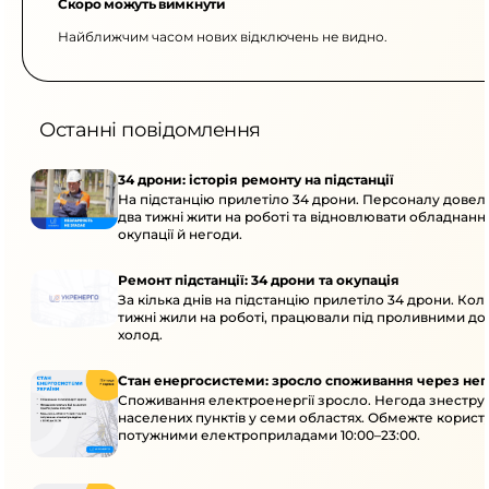
Скоро можуть вимкнути
Найближчим часом нових відключень не видно.
Останні повідомлення
34 дрони: історія ремонту на підстанції
На підстанцію прилетіло 34 дрони. Персоналу дове
два тижні жити на роботі та відновлювати обладнання
окупації й негоди.
Ремонт підстанції: 34 дрони та окупація
За кілька днів на підстанцію прилетіло 34 дрони. Кол
тижні жили на роботі, працювали під проливними до
холод.
Стан енергосистеми: зросло споживання через нег
Споживання електроенергії зросло. Негода знеструм
населених пунктів у семи областях. Обмежте корист
потужними електроприладами 10:00–23:00.