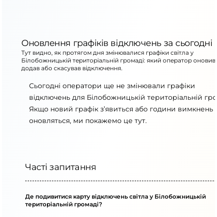
Оновлення графіків відключень за сьогодні
Тут видно, як протягом дня змінювалися графіки світла у
Білобожницькій територіальній громаді: який оператор оновив
додав або скасував відключення.
Сьогодні оператори ще не змінювали графіки
відключень для Білобожницькій територіальній гро
Якщо новий графік з’явиться або години вимкнень
оновляться, ми покажемо це тут.
Часті запитання
Де подивитися карту відключень світла у Білобожницькій
територіальній громаді?