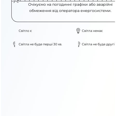
Очікуємо на погодинні графіки або аварійні
обмеження від оператора енергосистеми.
Світло є
Світла немає
Світла не буде перші 30 хв.
Світла не буде другі 