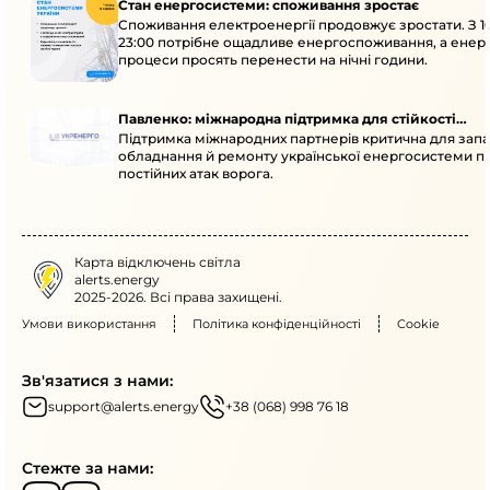
Стан енергосистеми: споживання зростає
Споживання електроенергії продовжує зростати. З 1
23:00 потрібне ощадливе енергоспоживання, а енер
процеси просять перенести на нічні години.
Павленко: міжнародна підтримка для стійкості
Підтримка міжнародних партнерів критична для запа
енергосистеми
обладнання й ремонту української енергосистеми пі
постійних атак ворога.
Карта відключень світла
alerts.energy
2025-2026. Всі права захищені.
Умови використання
Політика конфіденційності
Cookie
Зв'язатися з нами:
support@alerts.energy
+38 (068) 998 76 18
Стежте за нами: