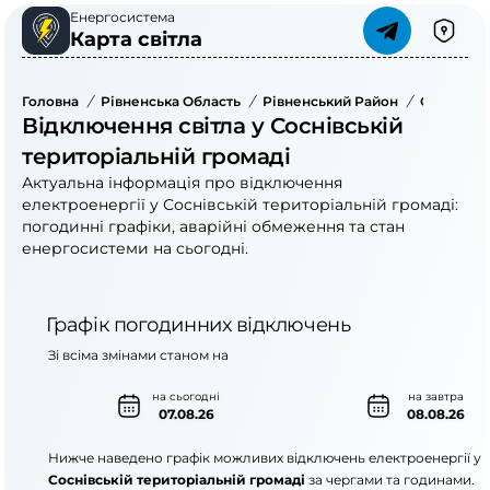
Енергосистема
Карта світла
Головна
/
Рівненська Область
/
Рівненський Район
/
Соснівськ
Відключення світла у Соснівській
територіальній громаді
Актуальна інформація про відключення
електроенергії у Соснівській територіальній громаді:
погодинні графіки, аварійні обмеження та стан
енергосистеми на сьогодні.
Графік погодинних відключень
Зі всіма змінами станом на
на сьогодні
на завтра
07.08.26
08.08.26
Нижче наведено графік можливих відключень електроенергії у
Соснівській територіальній громаді
за чергами та годинами.