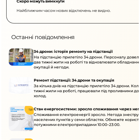
Скоро можуть вимкнути
Найближчим часом нових відключень не видно.
Останні повідомлення
34 дрони: історія ремонту на підстанції
На підстанцію прилетіло 34 дрони. Персоналу дове
два тижні жити на роботі та відновлювати обладнання
окупації й негоди.
Ремонт підстанції: 34 дрони та окупація
За кілька днів на підстанцію прилетіло 34 дрони. Кол
тижні жили на роботі, працювали під проливними до
холод.
Стан енергосистеми: зросло споживання через нег
Споживання електроенергії зросло. Негода знеструм
населених пунктів у семи областях. Обмежте корист
потужними електроприладами 10:00–23:00.