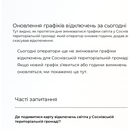
Оновлення графіків відключень за сьогодні
Тут видно, як протягом дня змінювалися графіки світла у Соснів
територіальній громаді: який оператор оновив години, додав а
скасував відключення.
Сьогодні оператори ще не змінювали графіки
відключень для Соснівській територіальній громаді
Якщо новий графік з’явиться або години вимкнень
оновляться, ми покажемо це тут.
Часті запитання
Де подивитися карту відключень світла у Соснівській
територіальній громаді?