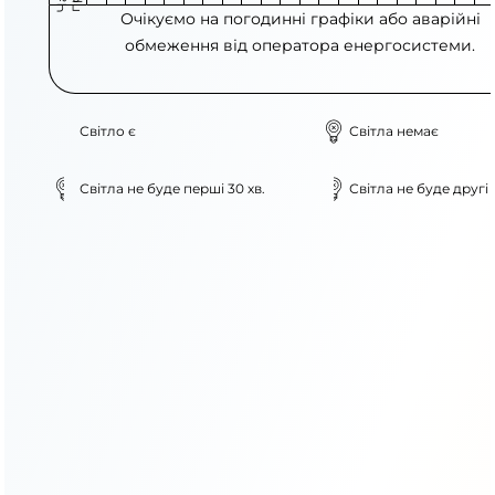
Очікуємо на погодинні графіки або аварійні
обмеження від оператора енергосистеми.
Світло є
Світла немає
Світла не буде перші 30 хв.
Світла не буде другі 