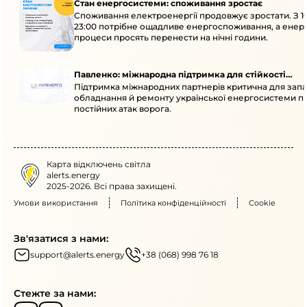
Стан енергосистеми: споживання зростає
Споживання електроенергії продовжує зростати. З 1
23:00 потрібне ощадливе енергоспоживання, а енер
процеси просять перенести на нічні години.
Павленко: міжнародна підтримка для стійкості
Підтримка міжнародних партнерів критична для запа
енергосистеми
обладнання й ремонту української енергосистеми пі
постійних атак ворога.
Карта відключень світла
alerts.energy
2025-2026. Всі права захищені.
Умови використання
Політика конфіденційності
Cookie
Зв'язатися з нами:
support@alerts.energy
+38 (068) 998 76 18
Стежте за нами: