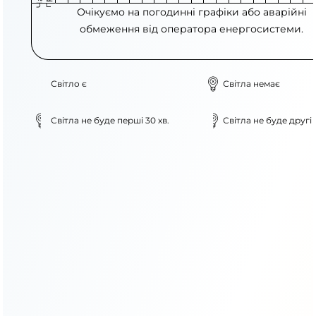
Очікуємо на погодинні графіки або аварійні
обмеження від оператора енергосистеми.
Світло є
Світла немає
Світла не буде перші 30 хв.
Світла не буде другі 