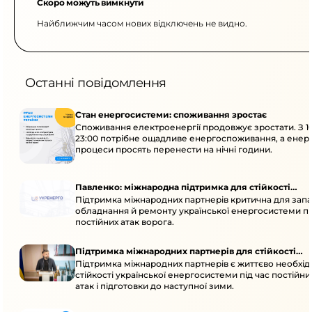
Скоро можуть вимкнути
Найближчим часом нових відключень не видно.
Останні повідомлення
Стан енергосистеми: споживання зростає
Споживання електроенергії продовжує зростати. З 1
23:00 потрібне ощадливе енергоспоживання, а енер
процеси просять перенести на нічні години.
Павленко: міжнародна підтримка для стійкості
Підтримка міжнародних партнерів критична для запа
енергосистеми
обладнання й ремонту української енергосистеми пі
постійних атак ворога.
Підтримка міжнародних партнерів для стійкості
Підтримка міжнародних партнерів є життєво необхі
енергосистеми
стійкості української енергосистеми під час постійн
атак і підготовки до наступної зими.