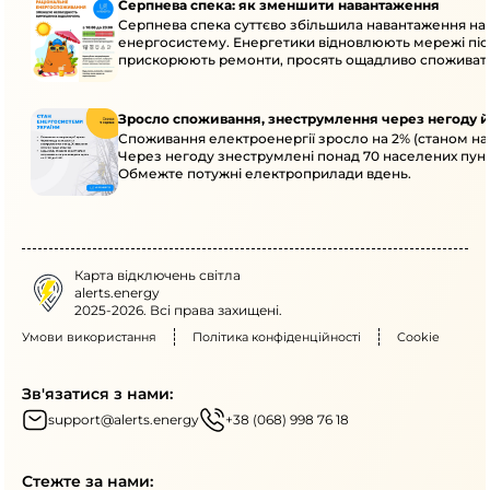
Серпнева спека: як зменшити навантаження
Серпнева спека суттєво збільшила навантаження на
енергосистему. Енергетики відновлюють мережі післ
прискорюють ремонти, просять ощадливо споживат
Зросло споживання, знеструмлення через негоду й
Споживання електроенергії зросло на 2% (станом на 
Через негоду знеструмлені понад 70 населених пунк
Обмежте потужні електроприлади вдень.
Карта відключень світла
alerts.energy
2025-2026. Всі права захищені.
Умови використання
Політика конфіденційності
Cookie
Зв'язатися з нами:
support@alerts.energy
+38 (068) 998 76 18
Стежте за нами: