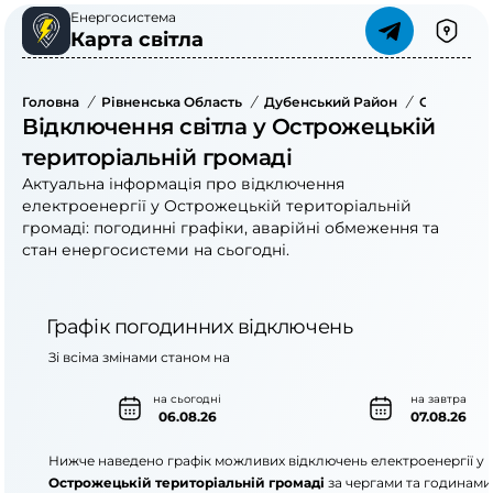
Енергосистема
Карта світла
Головна
/
Рівненська Область
/
Дубенський Район
/
Острожець
Відключення світла у Острожецькій
територіальній громаді
Актуальна інформація про відключення
електроенергії у Острожецькій територіальній
громаді: погодинні графіки, аварійні обмеження та
стан енергосистеми на сьогодні.
Графік погодинних відключень
Зі всіма змінами станом на
на сьогодні
на завтра
06.08.26
07.08.26
Нижче наведено графік можливих відключень електроенергії у
Острожецькій територіальній громаді
за чергами та годинами