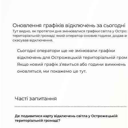
Оновлення графіків відключень за сьогодні
Тут видно, як протягом дня змінювалися графіки світла у Остро
територіальній громаді: який оператор оновив години, додав а
скасував відключення.
Сьогодні оператори ще не змінювали графіки
відключень для Острожецькій територіальній грома
Якщо новий графік з’явиться або години вимкнень
оновляться, ми покажемо це тут.
Часті запитання
Де подивитися карту відключень світла у Острожецькій
територіальній громаді?