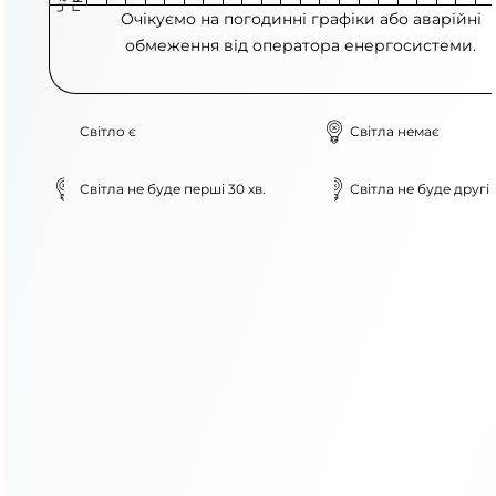
Очікуємо на погодинні графіки або аварійні
обмеження від оператора енергосистеми.
Світло є
Світла немає
Світла не буде перші 30 хв.
Світла не буде другі 