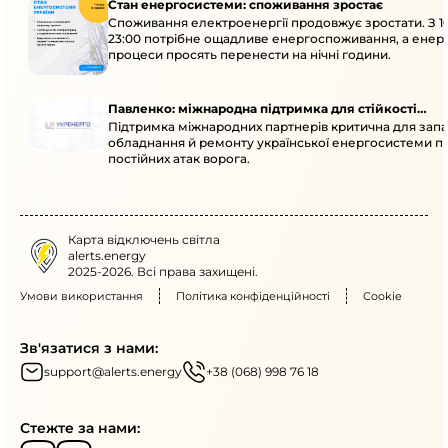
Стан енергосистеми: споживання зростає
Споживання електроенергії продовжує зростати. З 1
23:00 потрібне ощадливе енергоспоживання, а енер
процеси просять перенести на нічні години.
Павленко: міжнародна підтримка для стійкості
Підтримка міжнародних партнерів критична для запа
енергосистеми
обладнання й ремонту української енергосистеми пі
постійних атак ворога.
Карта відключень світла
alerts.energy
2025-2026. Всі права захищені.
Умови використання
Політика конфіденційності
Cookie
Зв'язатися з нами:
support@alerts.energy
+38 (068) 998 76 18
Стежте за нами: