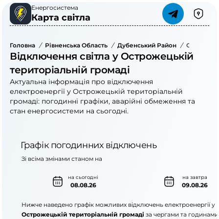
Енергосистема
Карта світла
Головна
/
Рівненська Область
/
Дубенський Район
/
Острожець
Відключення світла у Острожецькій
територіальній громаді
Актуальна інформація про відключення
електроенергії у Острожецькій територіальній
громаді: погодинні графіки, аварійні обмеження та
стан енергосистеми на сьогодні.
Графік погодинних відключень
Зі всіма змінами станом на
на сьогодні
на завтра
08.08.26
09.08.26
Нижче наведено графік можливих відключень електроенергії у
Острожецькій територіальній громаді
за чергами та годинами