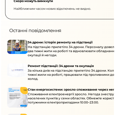
Скоро можуть вимкнути
Найближчим часом нових відключень не видно.
Останні повідомлення
34 дрони: історія ремонту на підстанції
На підстанцію прилетіло 34 дрони. Персоналу дове
два тижні жити на роботі та відновлювати обладнання
окупації й негоди.
Ремонт підстанції: 34 дрони та окупація
За кілька днів на підстанцію прилетіло 34 дрони. Кол
тижні жили на роботі, працювали під проливними до
холод.
Стан енергосистеми: зросло споживання через нег
Споживання електроенергії зросло. Негода знеструм
населених пунктів у семи областях. Обмежте корист
потужними електроприладами 10:00–23:00.