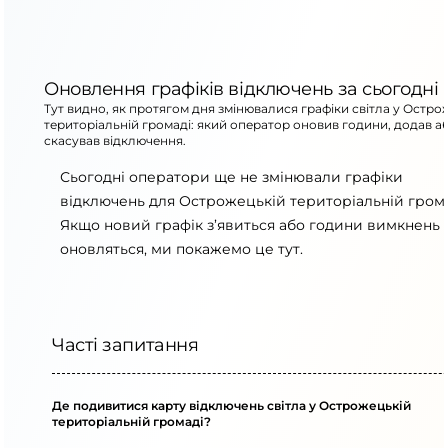
Оновлення графіків відключень за сьогодні
Тут видно, як протягом дня змінювалися графіки світла у Остро
територіальній громаді: який оператор оновив години, додав а
скасував відключення.
Сьогодні оператори ще не змінювали графіки
відключень для Острожецькій територіальній грома
Якщо новий графік з’явиться або години вимкнень
оновляться, ми покажемо це тут.
Часті запитання
Де подивитися карту відключень світла у Острожецькій
територіальній громаді?