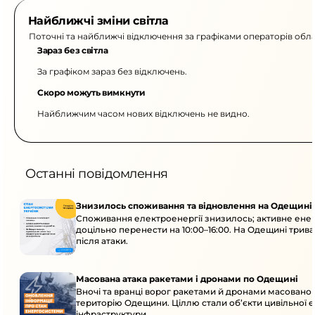
Найближчі зміни світла
Поточні та найближчі відключення за графіками операторів обла
Зараз без світла
За графіком зараз без відключень.
Скоро можуть вимкнути
Найближчим часом нових відключень не видно.
Останні повідомлення
Знизилось споживання та відновлення на Одещині
Споживання електроенергії знизилось; активне ен
доцільно перенести на 10:00–16:00. На Одещині трив
після атаки.
Масована атака ракетами і дронами по Одещині
Вночі та вранці ворог ракетами й дронами масовано 
територію Одещини. Ціллю стали об’єкти цивільної 
інфраструктури.