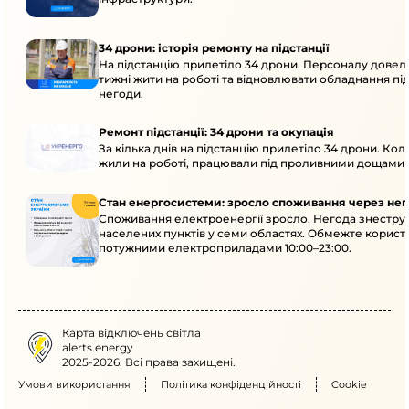
34 дрони: історія ремонту на підстанції
На підстанцію прилетіло 34 дрони. Персоналу довел
тижні жити на роботі та відновлювати обладнання під 
негоди.
Ремонт підстанції: 34 дрони та окупація
За кілька днів на підстанцію прилетіло 34 дрони. Кол
жили на роботі, працювали під проливними дощами й
Стан енергосистеми: зросло споживання через нег
Споживання електроенергії зросло. Негода знеструм
населених пунктів у семи областях. Обмежте корист
потужними електроприладами 10:00–23:00.
Карта відключень світла
alerts.energy
2025-2026. Всі права захищені.
Умови використання
Політика конфіденційності
Cookie