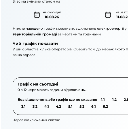
Зі всіма змінами станом на
на сьогодні
на завтр
10.08.26
11.08.2
Нижче наведено графік можливих відключень електроенергії у
територіальній громаді
за чергами та годинами.
Чий графік показати
У цій області є кілька операторів. Оберіть той, до мереж якого 
ваша адреса.
АТ «Укрзалізниця»
АТ «ДТЕК Одеські елек
Графік на сьогодні
0 з 12 черг мають години відключень.
Без відключень або графік ще не вказано:
1.1
1.2
2.1
3.1
3.2
4.1
4.2
5.1
5.2
6.1
6.2
Черга відключення світла: