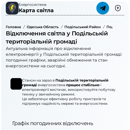
Енергосистема
Карта світла
Головна
/
Одеська Область
/
Подільський Район
/
Подільська 
Відключення світла у Подільській
територіальній громаді
Актуальна інформація про відключення
електроенергії у Подільській територіальній громаді:
погодинні графіки, аварійні обмеження та стан
енергосистеми на сьогодні.
Станом на зараз в
Подільській територіальній
громаді
енергосистема
працює стабільно
і
електроенергії вистачає, використовуйте побутову
техніку у звичайному режимі.
Це забезпечує ефективну роботу пристроїв та
підтримує надійність мережі та енергосистеми.
Графік погодинних відключень