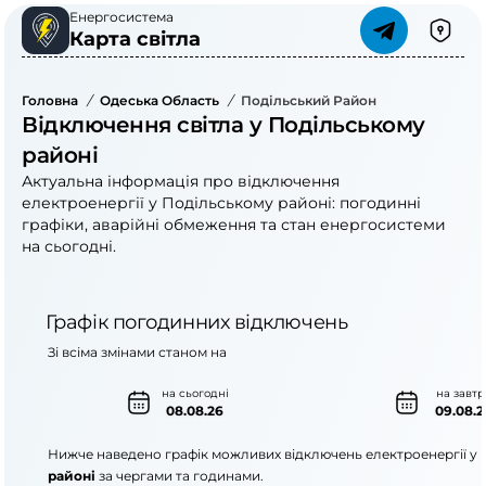
Енергосистема
Карта світла
Головна
/
Одеська Область
/
Подільський Район
Відключення світла у Подільському
районі
Актуальна інформація про відключення
електроенергії у Подільському районі: погодинні
графіки, аварійні обмеження та стан енергосистеми
на сьогодні.
Графік погодинних відключень
Зі всіма змінами станом на
на сьогодні
на завтр
08.08.26
09.08.2
Нижче наведено графік можливих відключень електроенергії у
районі
за чергами та годинами.