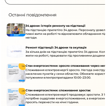
Останні повідомлення
34 дрони: історія ремонту на підстанції
На підстанцію прилетіло 34 дрони. Персоналу довел
тижні жити на роботі та відновлювати обладнання під 
негоди.
Ремонт підстанції: 34 дрони та окупація
За кілька днів на підстанцію прилетіло 34 дрони. Кол
жили на роботі, працювали під проливними дощами й
Стан енергосистеми: зросло споживання через нег
Споживання електроенергії зросло. Негода знеструм
населених пунктів у семи областях. Обмежте корист
потужними електроприладами 10:00–23:00.
Стан енергосистеми: споживання зростає
Споживання електроенергії продовжує зростати. З 10
потрібне ощадливе енергоспоживання, а енергоємн
просять перенести на нічні години.