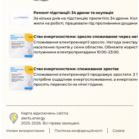
Ремонт підстанції: 34 дрони та окупація
За кілька днів на підстанцію прилетіло 34 дрони. Кол
жили на роботі, працювали під проливними дощами й
Стан енергосистеми: зросло споживання через нег
Споживання електроенергії зросло. Негода знеструм
населених пунктів у семи областях. Обмежте корист
потужними електроприладами 10:00–23:00.
Стан енергосистеми: споживання зростає
Споживання електроенергії продовжує зростати. З 10
потрібне ощадливе енергоспоживання, а енергоємн
просять перенести на нічні години.
Карта відключень світла
alerts.energy
2025-2026. Всі права захищені.
Умови використання
Політика конфіденційності
Cookie