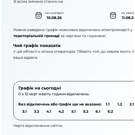
Зі всіма змінами станом на
на сьогодні
на завтр
10.08.26
11.08.2
Нижче наведено графік можливих відключень електроенергії у
територіальній громаді
за чергами та годинами.
Чий графік показати
У цій області є кілька операторів. Оберіть той, до мереж якого 
ваша адреса.
АТ «Укрзалізниця»
АТ «ДТЕК Одеські елек
Графік на сьогодні
0 з 12 черг мають години відключень.
Без відключень або графік ще не вказано:
1.1
1.2
2.1
3.1
3.2
4.1
4.2
5.1
5.2
6.1
6.2
Черга відключення світла: