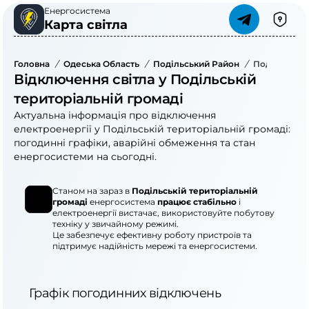
Енергосистема
Карта світла
Головна
/
Одеська Область
/
Подільський Район
/
Подільська 
Відключення світла у Подільській
територіальній громаді
Актуальна інформація про відключення
електроенергії у Подільській територіальній громаді:
погодинні графіки, аварійні обмеження та стан
енергосистеми на сьогодні.
Станом на зараз в
Подільській територіальній
громаді
енергосистема
працює стабільно
і
електроенергії вистачає, використовуйте побутову
техніку у звичайному режимі.
Це забезпечує ефективну роботу пристроїв та
підтримує надійність мережі та енергосистеми.
Графік погодинних відключень