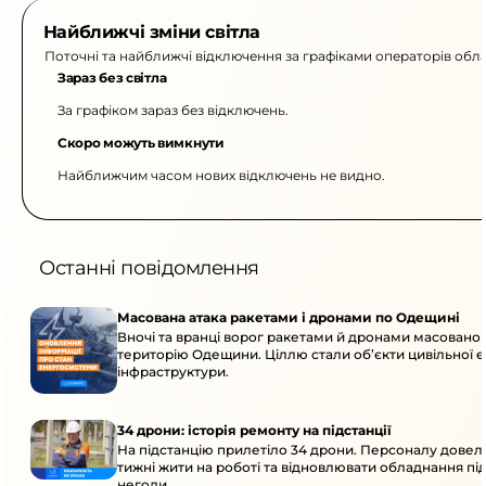
Найближчі зміни світла
Поточні та найближчі відключення за графіками операторів обла
Зараз без світла
За графіком зараз без відключень.
Скоро можуть вимкнути
Найближчим часом нових відключень не видно.
Останні повідомлення
Масована атака ракетами і дронами по Одещині
Вночі та вранці ворог ракетами й дронами масовано 
територію Одещини. Ціллю стали об’єкти цивільної 
інфраструктури.
34 дрони: історія ремонту на підстанції
На підстанцію прилетіло 34 дрони. Персоналу довел
тижні жити на роботі та відновлювати обладнання під 
негоди.