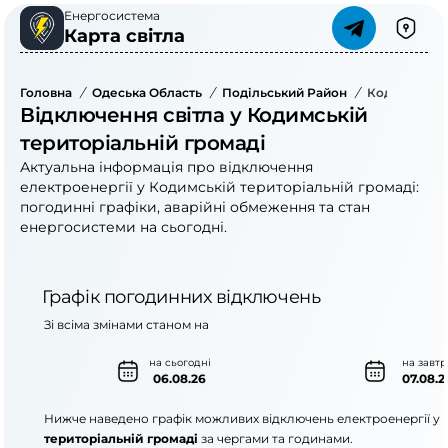
Енергосистема
Карта світла
Головна
/
Одеська Область
/
Подільський Район
/
Кодимська Т
Відключення світла у Кодимській
територіальній громаді
Актуальна інформація про відключення
електроенергії у Кодимській територіальній громаді:
погодинні графіки, аварійні обмеження та стан
енергосистеми на сьогодні.
Графік погодинних відключень
Зі всіма змінами станом на
на сьогодні
на завтр
06.08.26
07.08.2
Нижче наведено графік можливих відключень електроенергії у
територіальній громаді
за чергами та годинами.