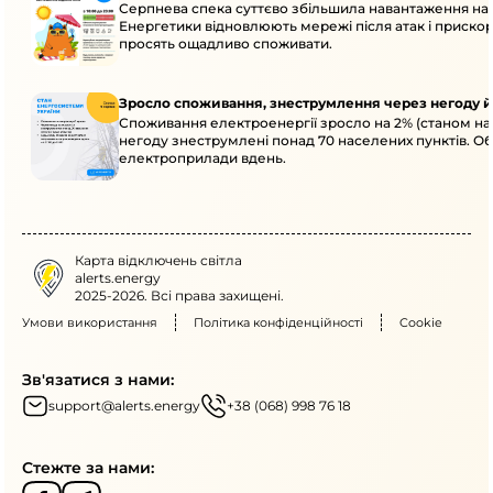
Серпнева спека суттєво збільшила навантаження на
Енергетики відновлюють мережі після атак і приск
просять ощадливо споживати.
Зросло споживання, знеструмлення через негоду й
Споживання електроенергії зросло на 2% (станом на 
негоду знеструмлені понад 70 населених пунктів. О
електроприлади вдень.
Карта відключень світла
alerts.energy
2025-2026. Всі права захищені.
Умови використання
Політика конфіденційності
Cookie
Зв'язатися з нами:
support@alerts.energy
+38 (068) 998 76 18
Стежте за нами: