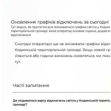
Оновлення графіків відключень за сьогодні
Тут видно, як протягом дня змінювалися графіки світла у Кодим
територіальній громаді: який оператор оновив години, додав а
відключення.
Сьогодні оператори ще не змінювали графіки відк
Кодимській територіальній громаді. Якщо новий гр
з’явиться або години вимкнень оновляться, ми пок
тут.
Часті запитання
Де подивитися карту відключень світла у Кодимській терито
громаді?