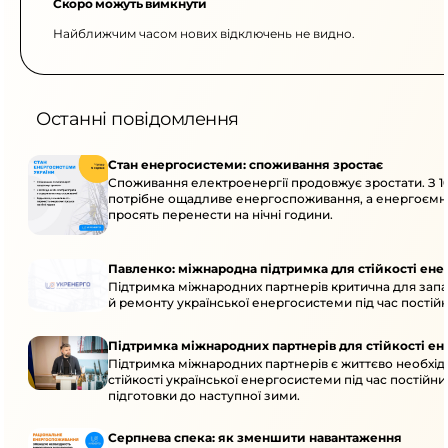
Скоро можуть вимкнути
Найближчим часом нових відключень не видно.
Останні повідомлення
Стан енергосистеми: споживання зростає
Споживання електроенергії продовжує зростати. З 10
потрібне ощадливе енергоспоживання, а енергоємн
просять перенести на нічні години.
Павленко: міжнародна підтримка для стійкості ен
Підтримка міжнародних партнерів критична для запа
й ремонту української енергосистеми під час постійн
Підтримка міжнародних партнерів для стійкості е
Підтримка міжнародних партнерів є життєво необхі
стійкості української енергосистеми під час постійни
підготовки до наступної зими.
Серпнева спека: як зменшити навантаження