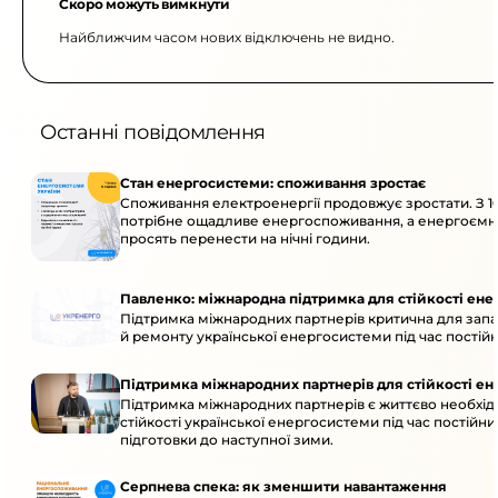
Скоро можуть вимкнути
Найближчим часом нових відключень не видно.
Останні повідомлення
Стан енергосистеми: споживання зростає
Споживання електроенергії продовжує зростати. З 10
потрібне ощадливе енергоспоживання, а енергоємн
просять перенести на нічні години.
Павленко: міжнародна підтримка для стійкості ен
Підтримка міжнародних партнерів критична для запа
й ремонту української енергосистеми під час постійн
Підтримка міжнародних партнерів для стійкості е
Підтримка міжнародних партнерів є життєво необхі
стійкості української енергосистеми під час постійни
підготовки до наступної зими.
Серпнева спека: як зменшити навантаження