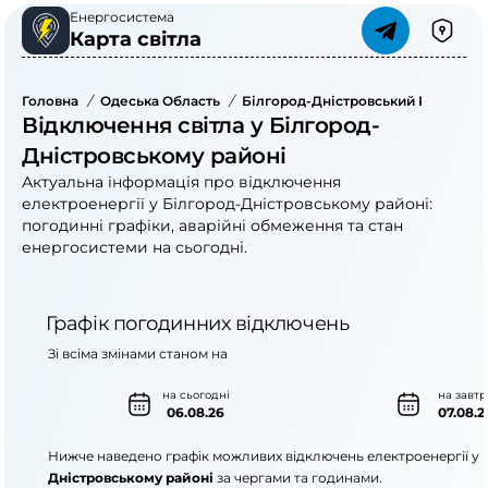
Енергосистема
Карта світла
Головна
/
Одеська Область
/
Білгород-Дністровський Район
/
Відключення світла у Білгород-
Дністровському районі
Актуальна інформація про відключення
електроенергії у Білгород-Дністровському районі:
погодинні графіки, аварійні обмеження та стан
енергосистеми на сьогодні.
Графік погодинних відключень
Зі всіма змінами станом на
на сьогодні
на завтр
06.08.26
07.08.2
Нижче наведено графік можливих відключень електроенергії у
Дністровському районі
за чергами та годинами.