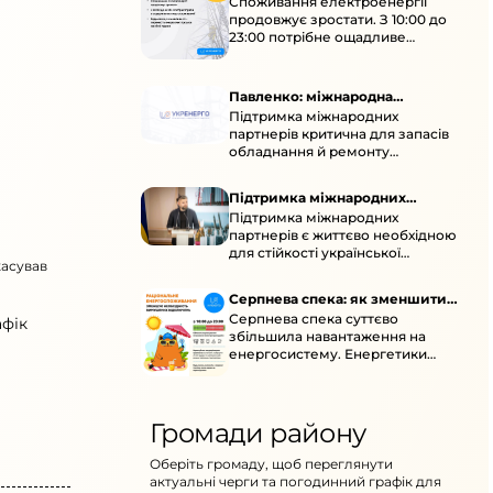
Споживання електроенергії
споживання зростає
продовжує зростати. З 10:00 до
23:00 потрібне ощадливе
енергоспоживання, а
енергоємні процеси просять
перенести на нічні години.
Павленко: міжнародна
Підтримка міжнародних
підтримка для стійкості
партнерів критична для запасів
енергосистеми
обладнання й ремонту
української енергосистеми під
час постійних атак ворога.
Підтримка міжнародних
Підтримка міжнародних
партнерів для стійкості
партнерів є життєво необхідною
енергосистеми
для стійкості української
касував
енергосистеми під час постійних
ворожих атак і підготовки до
Серпнева спека: як зменшити
наступної зими.
Серпнева спека суттєво
навантаження
афік
збільшила навантаження на
енергосистему. Енергетики
відновлюють мережі після атак і
прискорюють ремонти, просять
ощадливо споживати.
Громади району
Оберіть громаду, щоб переглянути
актуальні черги та погодинний графік для