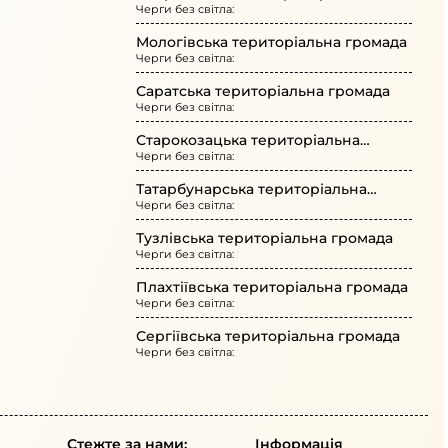
Черги без світла:
громада
Мологівська територіальна громада
Черги без світла:
Саратська територіальна громада
Черги без світла:
Старокозацька територіальна
Черги без світла:
громада
Татарбунарська територіальна
Черги без світла:
громада
Тузлівська територіальна громада
Черги без світла:
Плахтіївська територіальна громада
Черги без світла:
Сергіївська територіальна громада
Черги без світла:
Стежте за нами:
Інформація