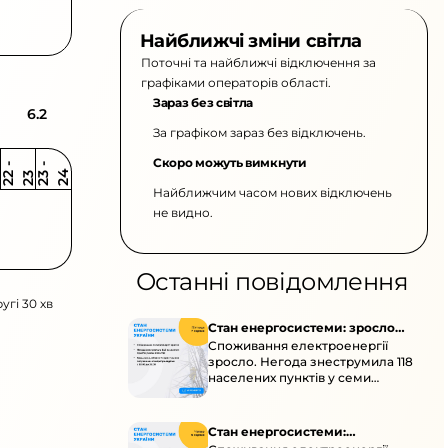
Найближчі зміни світла
Поточні та найближчі відключення за
графіками операторів області.
Зараз без світла
6.2
За графіком зараз без відключень.
Скоро можуть вимкнути
2
-
2
2
-
2
3
4
2
2
3
Найближчим часом нових відключень
не видно.
Останні повідомлення
угі 30 хв
Стан енергосистеми: зросло
Споживання електроенергії
споживання через негоду
зросло. Негода знеструмила 118
населених пунктів у семи
областях. Обмежте
користування потужними
електроприладами 10:00–23:00.
Стан енергосистеми: