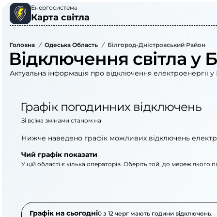
Енергосистема
Карта світла
Головна
/
Одеська Область
/
Білгород-Дністровський Район
Відключення світла у 
Актуальна інформація про відключення електроенергії у 
Графік погодинних відключень
Зі всіма змінами станом на
Нижче наведено графік можливих відключень електр
Чий графік показати
У цій області є кілька операторів. Оберіть той, до мереж якого 
АТ «Укрзалізниця»
АТ «ДТЕК Одеські е
Графік на сьогодні
0 з 12 черг мають години відключень.