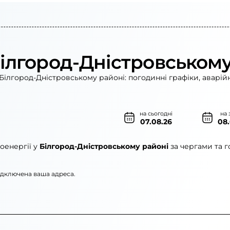
Білгород-Дністровському
Білгород-Дністровському районі: погодинні графіки, аварій
на сьогодні
на 
07.08.26
08
оенергії у
Білгород-Дністровському районі
за чергами та 
підключена ваша адреса.
лектромережі»