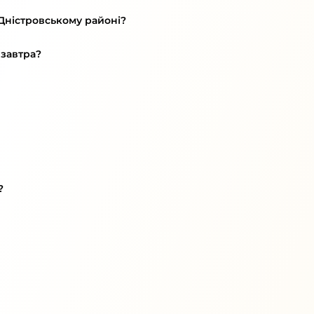
-Дністровському районі?
 завтра?
?