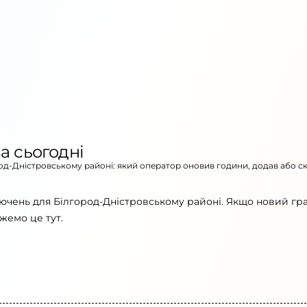
а сьогодні
ород-Дністровському районі: який оператор оновив години, додав або с
ючень для Білгород-Дністровському районі. Якщо новий гр
жемо це тут.