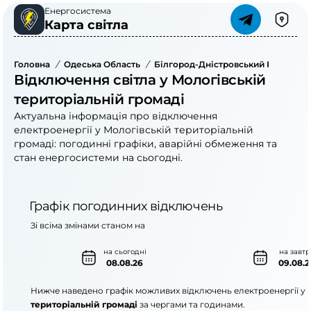
Енергосистема
Карта світла
Головна
/
Одеська Область
/
Білгород-Дністровський Район
/
Відключення світла у Мологівській
територіальній громаді
Актуальна інформація про відключення
електроенергії у Мологівській територіальній
громаді: погодинні графіки, аварійні обмеження та
стан енергосистеми на сьогодні.
Графік погодинних відключень
Зі всіма змінами станом на
на сьогодні
на завтр
08.08.26
09.08.2
Нижче наведено графік можливих відключень електроенергії у
територіальній громаді
за чергами та годинами.