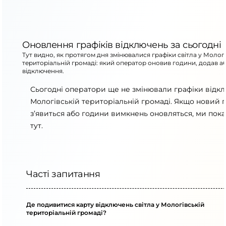
Оновлення графіків відключень за сьогодні
Тут видно, як протягом дня змінювалися графіки світла у Мологі
територіальній громаді: який оператор оновив години, додав а
відключення.
Сьогодні оператори ще не змінювали графіки відк
Мологівській територіальній громаді. Якщо новий 
з’явиться або години вимкнень оновляться, ми пок
тут.
Часті запитання
Де подивитися карту відключень світла у Мологівській
територіальній громаді?