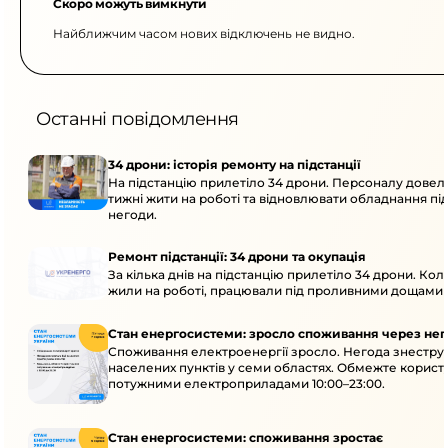
Скоро можуть вимкнути
Найближчим часом нових відключень не видно.
Останні повідомлення
34 дрони: історія ремонту на підстанції
На підстанцію прилетіло 34 дрони. Персоналу довел
тижні жити на роботі та відновлювати обладнання під 
негоди.
Ремонт підстанції: 34 дрони та окупація
За кілька днів на підстанцію прилетіло 34 дрони. Кол
жили на роботі, працювали під проливними дощами й
Стан енергосистеми: зросло споживання через нег
Споживання електроенергії зросло. Негода знеструм
населених пунктів у семи областях. Обмежте корист
потужними електроприладами 10:00–23:00.
Стан енергосистеми: споживання зростає