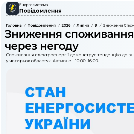
Енергосистема
Повідомлення
Головна
/
Повідомлення
/
2026
/
Липня
/
9
/
Зниження Спож
Зниження споживання 
через негоду
Споживання електроенергії демонструє тенденцію до зни
у чотирьох областях. Активне - 10:00–16:00.