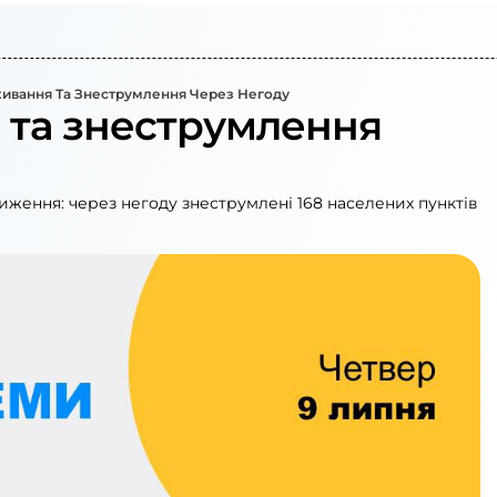
ивання Та Знеструмлення Через Негоду
та знеструмлення
ження: через негоду знеструмлені 168 населених пунктів