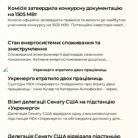
Комісія затвердила конкурсну документацію 
на 1505 МВт
Комісія офіційно затвердила правила та вимоги до майбутніх
учасників конкурсу на 1505 МВт. Потенційні інвестори мають
20 днів для зауважень.
Стан енергосистеми: споживання та 
знеструмлення
Споживання електроенергії відповідає сезонним
показникам. Активне енергоспоживання доцільно
перенести на денний час 10:00–16:00. Через негоду
знеструмлені 20 населених пунктів на Сумщині.
Укренерго втратило двох працівниць
Сьогодні НЕК «Укренерго» повідомило про втрату двох
працівниць - Інни Кучер та Катерини Антюфєєвої - через
наслідки російських обстрілів.
Візит делегації Сенату США на підстанцію 
«Укренерго»
Делегація Сенату США відвідала одну з високовольтних
підстанцій НЕК «Укренерго» та обговорила допомогу для
осінньо-зимового періоду й антидроновий захист
ключового обладнання.
Делегація Сенату США відвідала підстанцію 