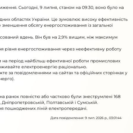
ення. Сьогодні, 9 липня, станом на 09:30, воно було на
хідних областях України. Це зумовлює високу ефективність
е зменшення обсягу енергоспоживання із загальної
сований вдень. Він був на 2,9% вищим, ніж максимум
ання рівня енергоспоживання через неефективну роботу
и на період найбільш ефективної роботи промислових
 споживайте електроенергію раціонально.
те за повідомленнями на сайтах та офіційних сторінках у
ерго).
 на ранок повністю або частково були знеструмлені 168
, Дніпропетровській, Полтавській і Сумській.
я пошкоджених ліній електропередачі.
Дата повідомлення: 9 лип. 2026 р., 03:01:44