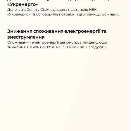
«Укренерго»
Делегація Сенату США відвідала підстанцію НЕК
«Укренерго» та обговорила потреби підготовки до осінньо-
зимового періоду й ефективність антидронового захисту.
Зниження споживання електроенергії та 
знеструмлення
Споживання електроенергії демонструє тенденцію до
зниження: 6 липня о 09:30 на 13,8% менше. Нагадують
перенести потужні електроприлади на 10:00–16:00.