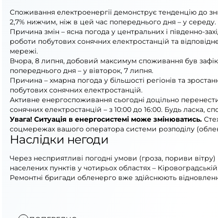
Споживання електроенергії демонструє тенденцію до зниж
2,7% нижчим, ніж в цей час попереднього дня – у середу.
Причина змін – ясна погода у центральних і південно-за
роботи побутових сонячних електростанцій та відповідн
мережі.
Вчора, 8 липня, добовий максимум споживання був зафік
попереднього дня – у вівторок, 7 липня.
Причина – хмарна погода у більшості регіонів та зрост
побутових сонячних електростанцій.
Активне енергоспоживання сьогодні доцільно перенест
сонячних електростанцій – з 10:00 до 16:00. Будь ласка,
Увага! Ситуація в енергосистемі може змінюватись.
Стеж
соцмережах вашого оператора системи розподілу (облен
Наслідки негоди
Через несприятливі погодні умови (гроза, пориви вітру)
населених пунктів у чотирьох областях – Кіровоградській
Ремонтні бригади обленерго вже здійснюють відновленн