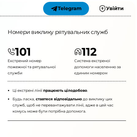
Telegram
Увійти
Номери виклику рятувальних служб
101
112
Екстрений номер
Система екстреної
пожежної та рятувальної
допомоги населенню за
служби
єдиним номером
Ці екстрені лінії
працюють цілодобово
.
Будь ласка,
ставтеся відповідально
до виклику цих
служб, щоб не перевантажувати лінії, адже в цей час
комусь може бути потрібна допомога.