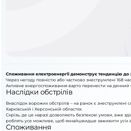
Споживання електроенергії демонструє тенденцію до
Через негоду повністю або частково знеструмлені 168 нас
Активне енергоспоживання варто перенести на денний ч
Наслідки обстрілів
Внаслідок ворожих обстрілів – на ранок є знеструмлені с
Харківській і Херсонській областях.
Скрізь, де це наразі дозволяють безпекові умови, вже з
роблять усе можливе, щоб якнайшвидше заживити усіх а
Споживання