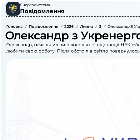
Енергосистема
Повідомлення
Головна
/
Повідомлення
/
2026
/
Липня
/
3
/
Олександр З Ук
Олександр з Укренерг
Олександр, начальник високовольтної підстанції НЕК «У
любити свою роботу. Після обстрілів світло повернулось 