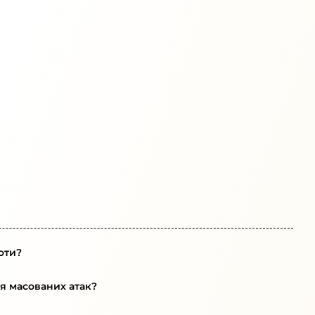
оти?
ля масованих атак?