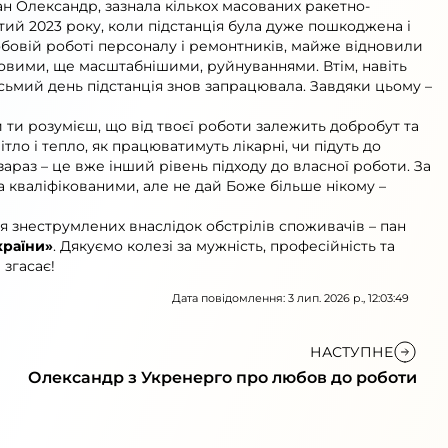
ан Олександр, зазнала кількох масованих ракетно-
ий 2023 року, коли підстанція була дуже пошкоджена і
обовій роботі персоналу і ремонтників, майже відновили
 новими, ще масштабнішими, руйнуваннями. Втім, навіть
осьмий день підстанція знов запрацювала. Завдяки цьому –
ти розумієш, що від твоєї роботи залежить добробут та
тло і тепло, як працюватимуть лікарні, чи підуть до
зараз – це вже інший рівень підходу до власної роботи. За
 кваліфікованими, але не дай Боже більше нікому –
я знеструмлених внаслідок обстрілів споживачів – пан
країни»
. Дякуємо колезі за мужність, професійність та
 згасає!
Дата повідомлення: 3 лип. 2026 р., 12:03:49
НАСТУПНЕ
Олександр з Укренерго про любов до роботи