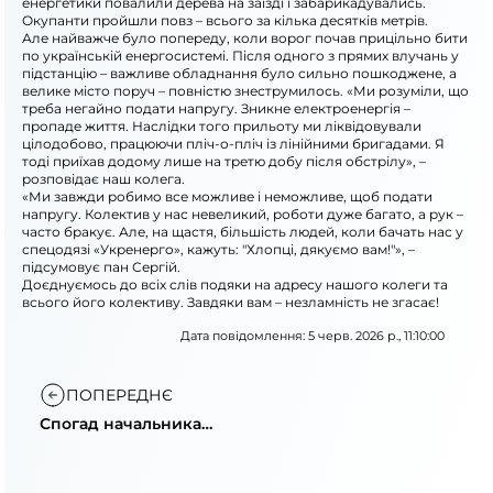
енергетики повалили дерева на заїзді і забарикадувались.
Окупанти пройшли повз – всього за кілька десятків метрів.
Але найважче було попереду, коли ворог почав прицільно бити
по українській енергосистемі. Після одного з прямих влучань у
підстанцію – важливе обладнання було сильно пошкоджене, а
велике місто поруч – повністю знеструмилось. «Ми розуміли, що
треба негайно подати напругу. Зникне електроенергія –
пропаде життя. Наслідки того прильоту ми ліквідовували
цілодобово, працюючи пліч-о-пліч із лінійними бригадами. Я
тоді приїхав додому лише на третю добу після обстрілу», –
розповідає наш колега.
«Ми завжди робимо все можливе і неможливе, щоб подати
напругу. Колектив у нас невеликий, роботи дуже багато, а рук –
часто бракує. Але, на щастя, більшість людей, коли бачать нас у
спецодязі «Укренерго», кажуть: "Хлопці, дякуємо вам!"», –
підсумовує пан Сергій.
Доєднуємось до всіх слів подяки на адресу нашого колеги та
всього його колективу. Завдяки вам – незламність не згасає!
Дата повідомлення: 5 черв. 2026 р., 11:10:00
ПОПЕРЕДНЄ
Спогад начальника
підстанції
«Укренерго»