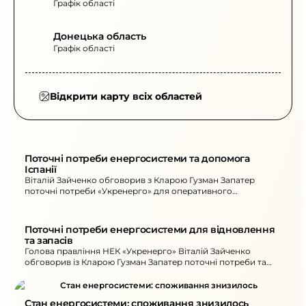
Графік області
Донецька область
Графік області
Відкрити карту всіх областей
Поточні потреби енергосистеми та допомога 
Іспанії
Віталій Зайченко обговорив з Кларою Гузман Запатер
поточні потреби «Укренерго» для оперативного
відновлення після атак і підготовки до наступної зими.
Поточні потреби енергосистеми для відновлення 
та запасів
Голова правління НЕК «Укренерго» Віталій Зайченко
обговорив із Кларою Гузман Запатер поточні потреби та
підготовку до наступної зими.
Стан енергосистеми: споживання знизилось