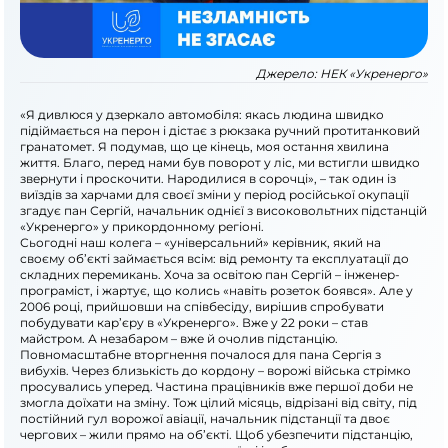
Джерело:
НЕК «Укренерго»
«Я дивлюся у дзеркало автомобіля: якась людина швидко
підіймається на перон і дістає з рюкзака ручний протитанковий
гранатомет. Я подумав, що це кінець, моя остання хвилина
життя. Благо, перед нами був поворот у ліс, ми встигли швидко
звернути і проскочити. Народилися в сорочці», – так один із
виїздів за харчами для своєї зміни у період російської окупації
згадує пан Сергій, начальник однієї з високовольтних підстанцій
«Укренерго» у прикордонному регіоні.
Сьогодні наш колега – «універсальний» керівник, який на
своєму об’єкті займається всім: від ремонту та експлуатації до
складних перемикань. Хоча за освітою пан Сергій – інженер-
програміст, і жартує, що колись «навіть розеток боявся». Але у
2006 році, прийшовши на співбесіду, вирішив спробувати
побудувати кар’єру в «Укренерго». Вже у 22 роки – став
майстром. А незабаром – вже й очолив підстанцію.
Повномасштабне вторгнення почалося для пана Сергія з
вибухів. Через близькість до кордону – ворожі війська стрімко
просувались уперед. Частина працівників вже першої доби не
змогла доїхати на зміну. Тож цілий місяць, відрізані від світу, під
постійний гул ворожої авіації, начальник підстанції та двоє
чергових – жили прямо на об’єкті. Щоб убезпечити підстанцію,