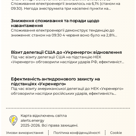
Споживання електроенергії знизилось на 6,1% (станом на
09:30). Негода знеструмила три населені пункти на
Сумщині; можливі нові відключення в інших областях.
Зниження споживання та поради щодо 
навантаження
Споживання електроенергії демонструє тенденцію до
зниження: станом на 09:30 4 червня воно було на 2,8%
нижчим. Активне енергоспоживання радять переносити на
10:00–16:00, а кілька потужних електроприладів не вмикати
18:00–22:00.
Візит делегації США до «Укренерго»: відновлення
Під час візиту делегації США на підстанцію НЕК
«Укренерго» обговорили наслідки ударів РФ, ефективність
антидронового захисту та потреби відновлення.
Ефективність антидронового захисту на 
підстанціях «Укренерго»
Під час візиту американської делегації до НЕК «Укренерго»
обговорили наслідки російських ударів, ефективність
антидронового захисту та поточні потреби для
відновлення.
Карта відключень світла
alerts.energy
2025-2026. Всі права захищені.
Умови використання
Політика конфіденційності
Cookie