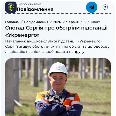
Енергосистема
Повідомлення
Головна
/
Повідомлення
/
2026
/
Червня
/
5
/
Спогад Сергія 
Спогад Сергія про обстріли підстанції
«Укренерго»
Начальник високовольтної підстанції «Укренерго»
Сергій згадує обстріли: життя на об’єкті та цілодобову
ліквідацію наслідків, щоб подати напругу.