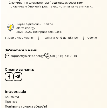
Споживання електроенергії відповідає сезонним
показникам. Увечері просять економити та не вмикати
кілька потужних електроприладів одночасно з 18:00 до
22:00. Через атаки на ранок є нові знеструмлення в
областях.
Карта відключень світла
alerts.energy
2025-2026. Всі права захищені.
Умови використання
Політика конфіденційності
Cookie
Зв'язатися з нами:
support@alerts.energy
+38 (068) 998 76 18
Стежте за нами:
Інформація
Контакти
Про нас
Повітряна тривога в Україні