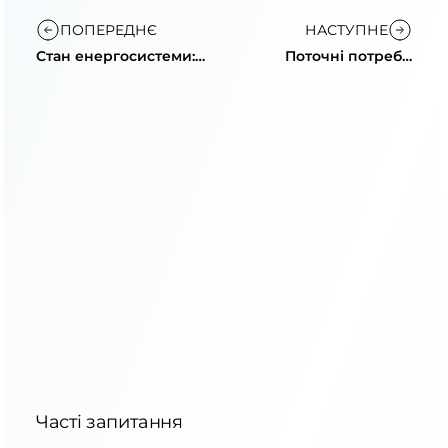
ПОПЕРЕДНЄ
НАСТУПНЕ
Стан енергосистеми:
Поточні потреби
споживання
енергосистеми та
знизилось
допомога Іспанії
Часті запитання