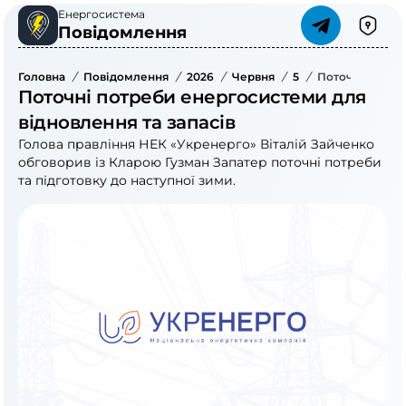
Енергосистема
Повідомлення
Головна
/
Повідомлення
/
2026
/
Червня
/
5
/
Поточні Потре
Поточні потреби енергосистеми для
відновлення та запасів
Голова правління НЕК «Укренерго» Віталій Зайченко
обговорив із Кларою Гузман Запатер поточні потреби
та підготовку до наступної зими.