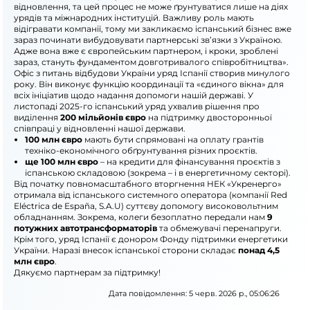
відновлення, та цей процес не може ґрунтуватися лише на діях
урядів та міжнародних інституцій. Важливу роль мають
відігравати компанії, тому ми закликаємо іспанський бізнес вже
зараз починати вибудовувати партнерські зв’язки з Україною.
Адже вона вже є європейським партнером, і кроки, зроблені
зараз, стануть фундаментом довготривалого співробітництва».
Офіс з питань відбудови України уряд Іспанії створив минулого
року. Він виконує функцію координації та «єдиного вікна» для
всіх ініціатив щодо надання допомоги нашій державі. У
листопаді 2025-го іспанський уряд ухвалив рішення про
виділення
200 мільйонів євро
на підтримку двосторонньої
співпраці у відновленні нашої держави.
100 млн євро
мають бути спрямовані на оплату грантів
техніко-економічного обґрунтування різних проєктів.
ще 100 млн євро
– на кредити для фінансування проєктів з
іспанською складовою (зокрема – і в енергетичному секторі).
Від початку повномасштабного вторгнення НЕК «Укренерго»
отримала від іспанського системного оператора (компанії Red
Eléctrica de España, S.A.U) суттєву допомогу високовольтним
обладнанням. Зокрема, колеги безоплатно передали нам
9
потужних автотрансформаторів
та обмежувачі перенапруги.
Крім того, уряд Іспанії є донором Фонду підтримки енергетики
України. Наразі внесок іспанської сторони складає
понад 4,5
млн євро
.
Дякуємо партнерам за підтримку!
Дата повідомлення: 5 черв. 2026 р., 05:06:26