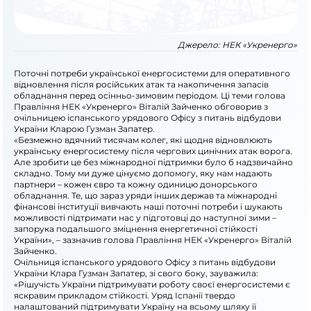
Джерело:
НЕК «Укренерго»
Поточні потреби української енергосистеми для оперативного
відновлення після російських атак та накопичення запасів
обладнання перед осінньо-зимовим періодом. Ці теми голова
Правління НЕК «Укренерго» Віталій Зайченко обговорив з
очільницею іспанського урядового Офісу з питань відбудови
України Кларою Гузман Запатер.
«Безмежно вдячний тисячам колег, які щодня відновлюють
українську енергосистему після чергових цинічних атак ворога.
Але зробити це без міжнародної підтримки було б надзвичайно
складно. Тому ми дуже цінуємо допомогу, яку нам надають
партнери – кожен євро та кожну одиницю донорського
обладнання. Те, що зараз уряди інших держав та міжнародні
фінансові інституції вивчають наші поточні потреби і шукають
можливості підтримати нас у підготовці до наступної зими –
запорука подальшого зміцнення енергетичної стійкості
України», – зазначив голова Правління НЕК «Укренерго» Віталій
Зайченко.
Очільниця іспанського урядового Офісу з питань відбудови
України Клара Гузман Запатер, зі свого боку, зауважила:
«Рішучість України підтримувати роботу своєї енергосистеми є
яскравим прикладом стійкості. Уряд Іспанії твердо
налаштований підтримувати Україну на всьому шляху її