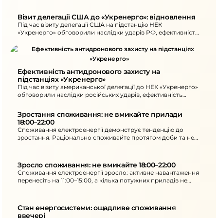
10:00–16:00, а кілька потужних електроприладів не вмикати
18:00–22:00.
Візит делегації США до «Укренерго»: відновлення
Під час візиту делегації США на підстанцію НЕК
«Укренерго» обговорили наслідки ударів РФ, ефективність
антидронового захисту та потреби відновлення.
Ефективність антидронового захисту на 
підстанціях «Укренерго»
Під час візиту американської делегації до НЕК «Укренерго»
обговорили наслідки російських ударів, ефективність
антидронового захисту та поточні потреби для
відновлення.
Зростання споживання: не вмикайте прилади 
18:00–22:00
Споживання електроенергії демонструє тенденцію до
зростання. Раціонально споживайте протягом доби та не
вмикайте кілька потужних приладів 18:00–22:00. Внаслідок
обстрілів є нові знеструмлення в кількох областях.
Зросло споживання: не вмикайте 18:00–22:00
Споживання електроенергії зросло: активне навантаження
перенесіть на 11:00–15:00, а кілька потужних приладів не
вмикайте 18:00–22:00. Внаслідок обстрілів - нові
знеструмлення.
Стан енергосистеми: ощадливе споживання 
ввечері