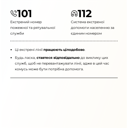
101
112
Екстрений номер
Система екстреної
пожежної та рятувальної
допомоги населенню за
служби
єдиним номером
Ці екстрені лінії
працюють цілодобово
.
Будь ласка,
ставтеся відповідально
до виклику цих
служб, щоб не перевантажувати лінії, адже в цей час
комусь може бути потрібна допомога.