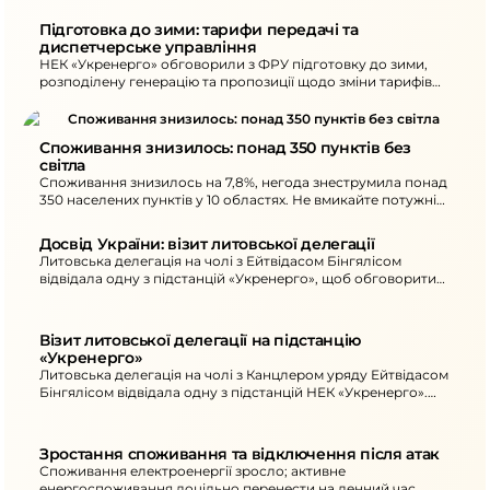
Підготовка до зими: тарифи передачі та 
диспетчерське управління
НЕК «Укренерго» обговорили з ФРУ підготовку до зими,
розподілену генерацію та пропозиції щодо зміни тарифів
на передачу й оперативно-диспетчерське управління.
Споживання знизилось: понад 350 пунктів без 
світла
Споживання знизилось на 7,8%, негода знеструмила понад
350 населених пунктів у 10 областях. Не вмикайте потужні
електроприлади одночасно 18:00–22:00.
Досвід України: візит литовської делегації
Литовська делегація на чолі з Ейтвідасом Бінгялісом
відвідала одну з підстанцій «Укренерго», щоб обговорити
захист критичної інфраструктури та відновлення після атак.
Також згадано допомогу Литви для відновлення.
Візит литовської делегації на підстанцію 
«Укренерго»
Литовська делегація на чолі з Канцлером уряду Ейтвідасом
Бінгялісом відвідала одну з підстанцій НЕК «Укренерго».
Обговорювали захист критичної інфраструктури та
відновлення обладнання.
Зростання споживання та відключення після атак
Споживання електроенергії зросло; активне
енергоспоживання доцільно перенести на денний час.