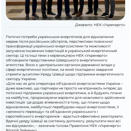
Джерело:
НЕК «Укренерго»
Поточні потреби українських енергетиків для відновлення
мереж після російських обстрілів, перспективи повоєнної
трансформації української енергосистеми та можливості
залучення іноземних інвестицій в український енергетичний
сектор. Ці та інші теми з керівництвом НЕК «Укренерго»
обговорили представники Шведського енергетичного
агентства. Воно є центральним органом державної влади у
сфері енергетичної політики, на який покладено завдання
сприяти зусиллям Уряду Швеції щодо підтримки енергетичного
сектору України.
«Для нас як для оператора об’єднаної енергосистеми України –
дуже важливо, що партнери не просто не втрачають інтерес до
поточної підтримки української енергетики, а й будують плани
на майбутнє, прораховуючи варіанти для можливого здійснення
інвестицій. Це додає впевненості в тому, що плани щодо
відновлення, майбутньої перебудови нашої енергосистеми, її
«зеленого переходу» та об’єднання українського і
європейського енергоринків – вдасться ефективно реалізувати.
Вдячні уряду Швеції за системну допомогу, результати якої всі
ми відчуваємо», – зазначив голова Правління НЕК «Укренерго»
Віталій Зайченко.