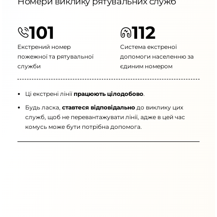
Номери виклику рятувальних служб
101
112
Екстрений номер
Система екстреної
пожежної та рятувальної
допомоги населенню за
служби
єдиним номером
Ці екстрені лінії
працюють цілодобово
.
Будь ласка,
ставтеся відповідально
до виклику цих
служб, щоб не перевантажувати лінії, адже в цей час
комусь може бути потрібна допомога.