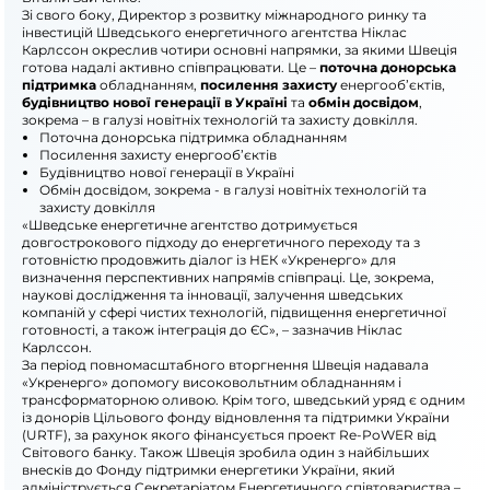
Зі свого боку, Директор з розвитку міжнародного ринку та
інвестицій Шведського енергетичного агентства Ніклас
Карлссон окреслив чотири основні напрямки, за якими Швеція
готова надалі активно співпрацювати. Це –
поточна донорська
підтримка
обладнанням,
посилення захисту
енергооб’єктів,
будівництво нової генерації в Україні
та
обмін досвідом
,
зокрема – в галузі новітніх технологій та захисту довкілля.
Поточна донорська підтримка обладнанням
Посилення захисту енергооб’єктів
Будівництво нової генерації в Україні
Обмін досвідом, зокрема - в галузі новітніх технологій та
захисту довкілля
«Шведське енергетичне агентство дотримується
довгострокового підходу до енергетичного переходу та з
готовністю продовжить діалог із НЕК «Укренерго» для
визначення перспективних напрямів співпраці. Це, зокрема,
наукові дослідження та інновації, залучення шведських
компаній у сфері чистих технологій, підвищення енергетичної
готовності, а також інтеграція до ЄС», – зазначив Ніклас
Карлссон.
За період повномасштабного вторгнення Швеція надавала
«Укренерго» допомогу високовольтним обладнанням і
трансформаторною оливою. Крім того, шведський уряд є одним
із донорів Цільового фонду відновлення та підтримки України
(URTF), за рахунок якого фінансується проект Re-PoWER від
Світового банку. Також Швеція зробила один з найбільших
внесків до Фонду підтримки енергетики України, який
адмініструється Секретаріатом Енергетичного співтовариства –