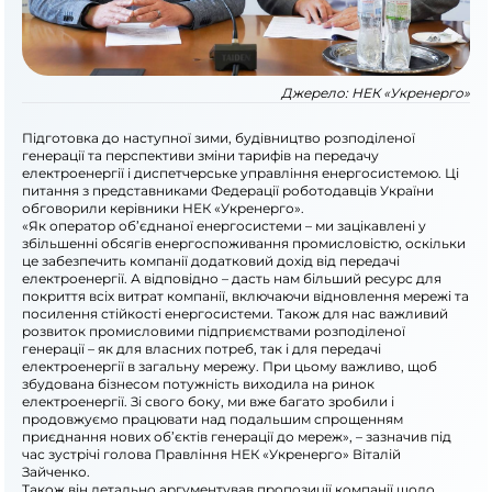
Джерело:
НЕК «Укренерго»
Підготовка до наступної зими, будівництво розподіленої
генерації та перспективи зміни тарифів на передачу
електроенергії і диспетчерське управління енергосистемою. Ці
питання з представниками Федерації роботодавців України
обговорили керівники НЕК «Укренерго».
«Як оператор об’єднаної енергосистеми – ми зацікавлені у
збільшенні обсягів енергоспоживання промисловістю, оскільки
це забезпечить компанії додатковий дохід від передачі
електроенергії. А відповідно – дасть нам більший ресурс для
покриття всіх витрат компанії, включаючи відновлення мережі та
посилення стійкості енергосистеми. Також для нас важливий
розвиток промисловими підприємствами розподіленої
генерації – як для власних потреб, так і для передачі
електроенергії в загальну мережу. При цьому важливо, щоб
збудована бізнесом потужність виходила на ринок
електроенергії. Зі свого боку, ми вже багато зробили і
продовжуємо працювати над подальшим спрощенням
приєднання нових об’єктів генерації до мереж», – зазначив під
час зустрічі голова Правління НЕК «Укренерго» Віталій
Зайченко.
Також він детально аргументував пропозиції компанії щодо