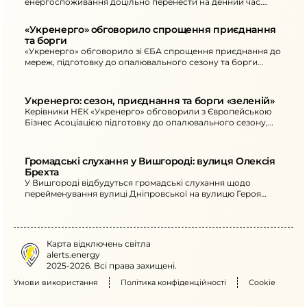
енергоспоживання доцільно перенести на денний час.
Через атаки й негоду - знеструмлення.
«Укренерго» обговорило спрощення приєднання 
та борги
«Укренерго» обговорило зі ЄБА спрощення приєднання до
мереж, підготовку до опалювального сезону та борги
перед «зеленою» генерацією.
Укренерго: сезон, приєднання та борги «зеленій»
Керівники НЕК «Укренерго» обговорили з Європейською
Бізнес Асоціацією підготовку до опалювального сезону,
спрощення приєднання та проблему боргів «зеленої»
генерації.
Громадські слухання у Вишгороді: вулиця Олексія 
Брехта
У Вишгороді відбудуться громадські слухання щодо
перейменування вулиці Дніпровської на вулицю Героя
України Олексія Брехта. 16 червня о 15:00, пл. Шевченка, 1.
Карта відключень світла
alerts.energy
2025-2026. Всі права захищені.
Умови використання
Політика конфіденційності
Cookie