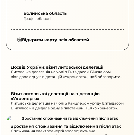
Волинська область
Графік області
Відкрити карту всіх областей
Досвід України: візит литовської делегації
Литовська делегація на чолі з Ейтвідасом Бінгялісом
відвідала одну з підстанцій «Укренерго», щоб обговорити
захист критичної інфраструктури та відновлення після атак.
Також згадано допомогу Литви для відновлення.
Візит литовської делегації на підстанцію 
«Укренерго»
Литовська делегація на чолі з Канцлером уряду Ейтвідасом
Бінгялісом відвідала одну з підстанцій НЕК «Укренерго».
Обговорювали захист критичної інфраструктури та
відновлення обладнання.
Зростання споживання та відключення після атак
Споживання електроенергії зросло; активне