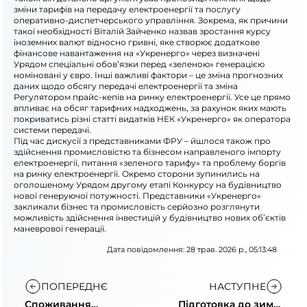
зміни тарифів на передачу електроенергії та послугу
оперативно-диспетчерського управління. Зокрема, як причини
такої необхідності Віталій Зайченко назвав зростання курсу
іноземних валют відносно гривні, яке створює додаткове
фінансове навантаження на «Укренерго» через визначені
Урядом спеціальні обов’язки перед «зеленою» генерацією
номіновані у євро. Інші важливі фактори – це зміна прогнозних
даних щодо обсягу передачі електроенергії та зміна
Регулятором прайс-кепів на ринку електроенергії. Усе це прямо
впливає на обсяг тарифних надходжень, за рахунок яких мають
покриватись різні статті видатків НЕК «Укренерго» як оператора
системи передачі.
Під час дискусії з представниками ФРУ – йшлося також про
здійснення промисловістю та бізнесом направленого імпорту
електроенергії, питання «зеленого тарифу» та проблему боргів
на ринку електроенергії. Окремо сторони зупинились на
оголошеному Урядом другому етапі Конкурсу на будівництво
нової генеруючої потужності. Представники «Укренерго»
закликали бізнес та промисловість серйозно розглянути
можливість здійснення інвестицій у будівництво нових об’єктів
маневрової генерації.
Дата повідомлення: 28 трав. 2026 р., 05:13:48
ПОПЕРЕДНЄ
НАСТУПНЕ
Споживання
Підготовка до зими: