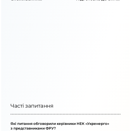
знизилось: понад 350
тарифи «Укренерго»
пунктів без світла
та генерація
Часті запитання
Які питання обговорили керівники НЕК «Укренерго»
з представниками ФРУ?