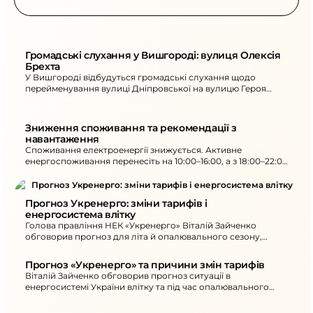
Громадські слухання у Вишгороді: вулиця Олексія 
Брехта
У Вишгороді відбудуться громадські слухання щодо
перейменування вулиці Дніпровської на вулицю Героя
України Олексія Брехта. 16 червня о 15:00, пл. Шевченка, 1.
Зниження споживання та рекомендації з 
навантаження
Споживання електроенергії знижується. Активне
енергоспоживання перенесіть на 10:00–16:00, а з 18:00–22:00
не вмикайте кілька потужних електроприладів одночасно.
Прогноз Укренерго: зміни тарифів і 
енергосистема влітку
Голова правління НЕК «Укренерго» Віталій Зайченко
обговорив прогноз для літа й опалювального сезону,
причини запиту на перегляд тарифів та очікування від
урядового конкурсу.
Прогноз «Укренерго» та причини змін тарифів
Віталій Зайченко обговорив прогноз ситуації в
енергосистемі України влітку та під час опалювального
сезону і причини звернення «Укренерго» до Регулятора
щодо перегляду тарифів.