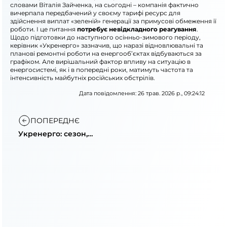
словами Віталія Зайченка, на сьогодні – компанія фактично
вичерпала передбачений у своєму тарифі ресурс для
здійснення виплат «зеленій» генерації за примусові обмеження її
роботи. І це питання
потребує невідкладного реагування
.
Щодо підготовки до наступного осінньо-зимового періоду,
керівник «Укренерго» зазначив, що наразі відновлювальні та
планові ремонтні роботи на енергооб’єктах відбуваються за
графіком. Але вирішальний фактор впливу на ситуацію в
енергосистемі, як і в попередні роки, матимуть частота та
інтенсивність майбутніх російських обстрілів.
Дата повідомлення: 26 трав. 2026 р., 09:24:12
ПОПЕРЕДНЄ
Укренерго: сезон,
приєднання та борги
«зеленій»