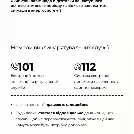
Який стан робіт щодо підготовки до наступного
осінньо-зимового періоду та від чого залежатиме
ситуація в енергосистемі?
Номери виклику рятувальних служб
101
112
Екстрений номер
Система екстреної
пожежної та рятувальної
допомоги населенню за
служби
єдиним номером
Ці екстрені лінії
працюють цілодобово
.
Будь ласка,
ставтеся відповідально
до виклику цих
служб, щоб не перевантажувати лінії, адже в цей час
комусь може бути потрібна допомога.