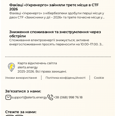
Фахівці «Укренерго» зайняли третє місце в CTF 
2026
Фахівці «Укренерго» з кібербезпеки здобули перші місця у
двох CTF «Захисники у дії – 2026» та трете почесне місце у
фіналі.
Зниження споживання та знеструмлення через 
обстріли
Споживання електроенергії знижується; активне
енергоспоживання просять переносити на 10:00–17:00. З
18:00–22:00 не вмикайте кілька потужних приладів. На
ранок - нові знеструмлення в кількох областях.
Карта відключень світла
alerts.energy
2025-2026. Всі права захищені.
Умови використання
Політика конфіденційності
Cookie
Зв'язатися з нами:
support@alerts.energy
+38 (068) 998 76 18
Стежте за нами: