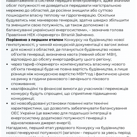
навантаження із системи передачі електроенергії, адже значний
обсяг потужності не доведеться передавати магістральною
мережею до областей, де росіяни знищили або суттєво
пошкодили власну теплову чи гідрогенерацію. Оскільки
будуватись має маневрова генерація, здатна швидко збільшити
та зменшити свою потужність, це також допоможе і в
балансуванні української енергосистеми», – зазначив голова
Правління НЕК «Укренерго» Віталій Зайченко.
Порівняно з першим етапом
Конкурсу на будівництво нової
генпотужності, у чинній конкурсній документації є вагомі зміни:
для кожної з областей, де планується будівництво нових
об’єктів генерації, визначена квота (певний обсяг МВт),
відповідно до обсягу енергодефіциту цього регіону;
через тариф «Укренерго» компенсуватись власнику нового
об’єкта генерації буде не повна вартість будівництва, а лише
різниця між конкурсною вартістю МВт*год і фактичною ціною
на ринку в години ранкового і вечірнього пікового
споживання;
кваліфікаційні та фінансові вимоги до учасників і переможців
конкурсу будуть спрощені, що сприятиме підвищенню
конкуренції;
всі новозбудовані установки повинні мати технічні
характеристики, що дозволять забезпечувати балансування
ОЕС України (це важливо для подальшої інтеграції в
енергосистему додаткової потужності генерації з
відновлюваних джерел енергії).
Нагадаємо, перший етап урядового Конкурсу на будівництво
нової генеруючої потужності (загалом – першого за увесь період