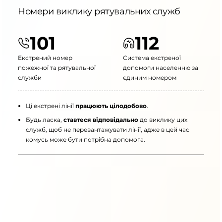
Номери виклику рятувальних служб
101
112
Екстрений номер
Система екстреної
пожежної та рятувальної
допомоги населенню за
служби
єдиним номером
Ці екстрені лінії
працюють цілодобово
.
Будь ласка,
ставтеся відповідально
до виклику цих
служб, щоб не перевантажувати лінії, адже в цей час
комусь може бути потрібна допомога.