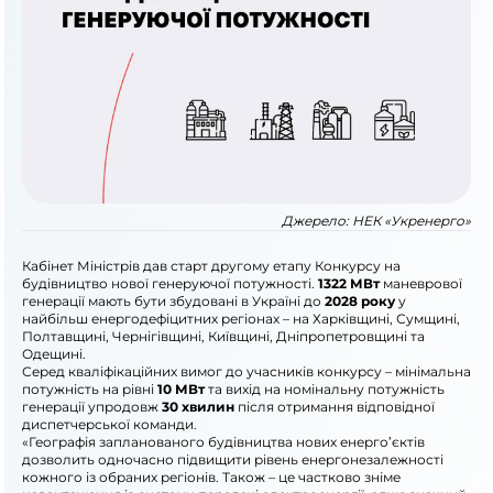
Джерело:
НЕК «Укренерго»
Кабінет Міністрів дав старт другому етапу Конкурсу на
будівництво нової генеруючої потужності.
1322 МВт
маневрової
генерації мають бути збудовані в Україні до
2028 року
у
найбільш енергодефіцитних регіонах – на Харківщині, Сумщині,
Полтавщині, Чернігівщині, Київщині, Дніпропетровщині та
Одещині.
Серед кваліфікаційних вимог до учасників конкурсу – мінімальна
потужність на рівні
10 МВт
та вихід на номінальну потужність
генерації упродовж
30 хвилин
після отримання відповідної
диспетчерської команди.
«Географія запланованого будівництва нових енерго’єктів
дозволить одночасно підвищити рівень енергонезалежності
кожного із обраних регіонів. Також – це частково зніме