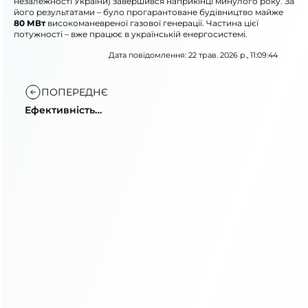
незалежності України) завершився наприкінці минулого року. За
його результатами – було прогарантоване будівництво майже
80 МВт
високоманевреної газової генерації. Частина цієї
потужності – вже працює в українській енергосистемі.
Дата повідомлення: 22 трав. 2026 р., 11:09:44
ПОПЕРЕДНЄ
Ефективність
допомоги НЕК
«Укренерго» та Re-
PoWER