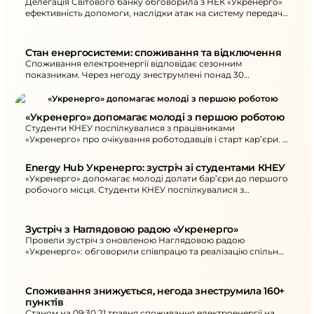
Делегація Світового банку обговорила з НЕК «Укренерго»
ефективність допомоги, наслідки атак на систему передачі
та першочергові потреби для відновлювальних робіт.
Стан енергосистеми: споживання та відключення
Споживання електроенергії відповідає сезонним
показникам. Через негоду знеструмлені понад 30
населених пунктів у трьох областях; 18:00–22:00 не
вмикайте кілька потужних приладів одночасно.
«Укренерго» допомагає молоді з першою роботою
Студенти КНЕУ поспілкувалися з працівниками
«Укренерго» про очікування роботодавців і старт кар’єри. У
програмі Energy Hub триває набір на піврічне оплачуване
стажування.
Energy Hub Укренерго: зустріч зі студентами КНЕУ
«Укренерго» допомагає молоді долати бар’єри до першого
робочого місця. Студенти КНЕУ поспілкувалися з
працівниками про стажування Energy Hub.
Зустріч з Наглядовою радою «Укренерго»
Провели зустріч з оновленою Наглядовою радою
«Укренерго»: обговорили співпрацю та реалізацію спільних
цілей щодо стабільної роботи енергосистеми України в
умовах війни.
Споживання знижується, негода знеструмила 160+ 
пунктів
Станом на 09:30 21 травня споживання електроенергії на